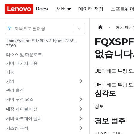
Docs
Docs
서버
데이터 저장
소프트웨
개의 메시
제목으로 필터링
FQXSPF
ThinkSystem SR860 V2 Types 7Z59,
7Z60
없습니다
리소스 및 다운로드
서버 패키지 내용
UEFI 배포 부팅 
기능
사양
UEFI 배포 부팅 
관리 옵션
심각도
서버 구성 요소
정보
내장 케이블 배선
서버 하드웨어 설치
경보 범주
시스템 구성
시스템 - 기타