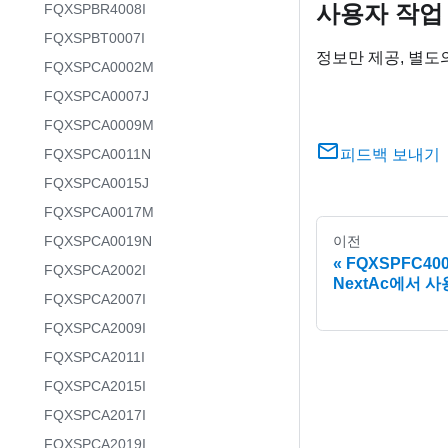
사용자 작업
FQXSPBR4008I
FQXSPBT0007I
정보만 제공, 별도
FQXSPCA0002M
FQXSPCA0007J
FQXSPCA0009M
FQXSPCA0011N
피드백 보내기
FQXSPCA0015J
FQXSPCA0017M
FQXSPCA0019N
이전
FQXSPFC40
FQXSPCA2002I
NextAc에서 
FQXSPCA2007I
FQXSPCA2009I
FQXSPCA2011I
FQXSPCA2015I
FQXSPCA2017I
FQXSPCA2019I