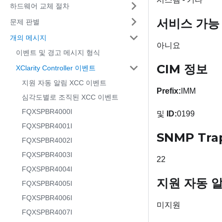
하드웨어 교체 절차
서비스 가능
문제 판별
개의 메시지
아니요
이벤트 및 경고 메시지 형식
CIM 정보
XClarity Controller 이벤트
지원 자동 알림 XCC 이벤트
Prefix:
IMM
심각도별로 조직된 XCC 이벤트
FQXSPBR4000I
및
ID:
0199
FQXSPBR4001I
SNMP Tra
FQXSPBR4002I
FQXSPBR4003I
22
FQXSPBR4004I
지원 자동 
FQXSPBR4005I
FQXSPBR4006I
미지원
FQXSPBR4007I