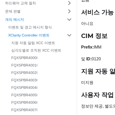
하드웨어 교체 절차
서비스 가능
문제 판별
개의 메시지
아니요
이벤트 및 경고 메시지 형식
CIM 정보
XClarity Controller 이벤트
지원 자동 알림 XCC 이벤트
Prefix:
IMM
심각도별로 조직된 XCC 이벤트
FQXSPBR4000I
및
ID:
0120
FQXSPBR4001I
지원 자동 
FQXSPBR4002I
FQXSPBR4003I
미지원
FQXSPBR4004I
사용자 작업
FQXSPBR4005I
FQXSPBR4006I
정보만 제공, 별도
FQXSPBR4007I