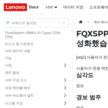
Docs
Docs
서버
데이터 저장
소프트웨
개의 메시
제목으로 필터링
FQXSPP
ThinkSystem SR860 V2 Types 7Z59,
7Z60
성화했습
리소스 및 다운로드
서버 패키지 내용
[arg1] 사용자가
기능
사양
사용자가 전원 제
관리 옵션
심각도
서버 구성 요소
정보
내장 케이블 배선
서버 하드웨어 설치
경보 범주
시스템 구성
없음