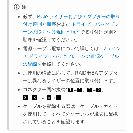
注
必ず、
PCIe ライザーおよびアダプターの取り
付け規則と順序
および
ドライブ・バックプレ
ーンの取り付け規則と順序
で取り付け規則と
順序を確認してください。
電源ケーブル配線について詳しくは、
2.5 イン
チ ドライブ・バックプレーンの電源ケーブル
の配線
を参照してください。
ご使用の構成に応じて、RAID/HBA アダプタ
ーは異なるライザーの位置に取り付けます。
コネクター間の接続:
↔
、
↔
、
1
1
2
2
↔
、...
↔
3
3
n
n
ケーブルを配線する際は、ケーブル・ガイド
を使用して、すべてのケーブルが適切に配線
されていることを確認します。