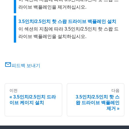
라이브 백플레인을 제거하십시오.
3.5인치/2.5인치 핫 스왑 드라이브 백플레인 설치
이 섹션의 지침에 따라 3.5인치/2.5인치 핫 스왑 드
라이브 백플레인을 설치하십시오.
피드백 보내기
이전
다음
3.5인치/2.5인치 드라
3.5인치/2.5인치 핫 스
이브 케이지 설치
왑 드라이브 백플레인
제거