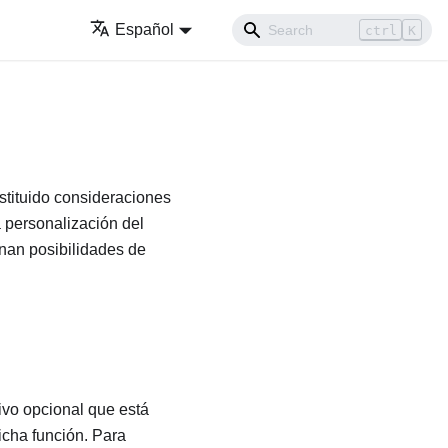
Español
ctrl
K
nstituido consideraciones
la personalización del
onan posibilidades de
ivo opcional que está
dicha función. Para