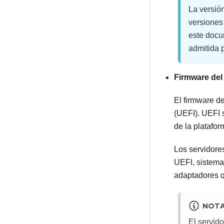
La versió
versione
este docu
admitida 
Firmware del
El firmware d
(UEFI). UEFI s
de la platafor
Los servidor
UEFI, sistema
adaptadores q
NOT
El servid