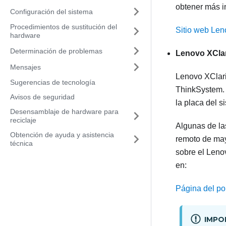
obtener más i
Configuración del sistema
Procedimientos de sustitución del
Sitio web Len
hardware
Determinación de problemas
Lenovo XClar
Mensajes
Lenovo XClari
Sugerencias de tecnología
ThinkSystem
.
Avisos de seguridad
la placa del s
Desensamblaje de hardware para
reciclaje
Algunas de la
Obtención de ayuda y asistencia
remoto de may
técnica
sobre el
Lenov
en:
Página del por
IMPO