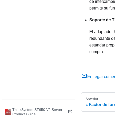
de intercambio
permite su fu
Soporte de 
El adaptador 
redundante de
estándar prop
compra.
Entregar comen
Anterior
Factor de for
ThinkSystem ST650 V2 Server
Product Guide