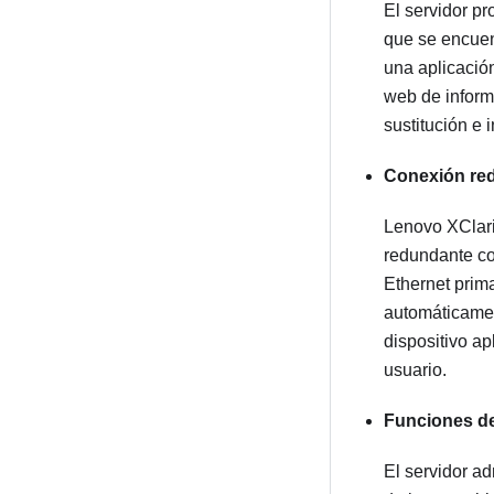
El servidor pr
que se encuent
una aplicación
web de inform
sustitución e 
Conexión re
Lenovo XClari
redundante co
Ethernet prima
automáticamen
dispositivo ap
usuario.
Funciones de
El servidor ad