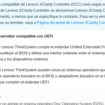
n compatible de
Lenovo XClarity Controller
(XCC) varía según el
s de
Lenovo XClarity Controller
se denominan
Lenovo XClarity C
mento, a menos que se especifique lo contrario. Para ver la ve
por su servidor, vaya a
Página del portal de Lenovo XClarity Con
 servidor compatible con UEFI
e
Lenovo ThinkSystem
cumple el estándar Unified Extensible F
ustituye al BIOS y define una interfaz estándar entre el sistema
ma y los dispositivos externos.
es
Lenovo ThinkSystem
pueden arrancar sistemas operativos qu
s operativos basados en el BIOS y adaptadores basados en el
ue cumplen el estándar UEFI.
A
or no admite el sistema operativo Disc Operating System (DOS).