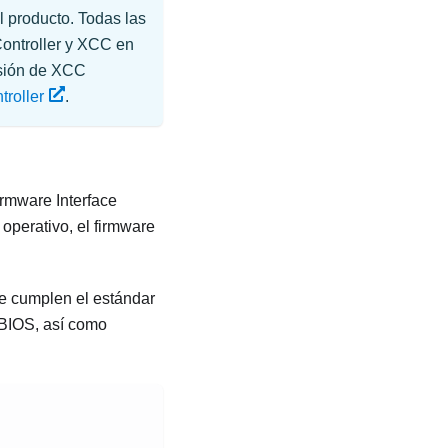
 producto. Todas las
ontroller
y XCC en
rsión de XCC
troller
.
irmware Interface
 operativo, el firmware
e cumplen el estándar
 BIOS, así como