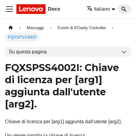
Docs
Italiano
Messaggi
Eventi di XClarity Controller
FQXSPSS4002I
Su questa pagina
FQXSPSS4002I: Chiave
di licenza per
[arg1]
aggiunta dall'utente
[arg2]
.
Chiave di licenza per [arg1] aggiunta dall'utente [arg2].
Un utente installa la chiave di licenza.