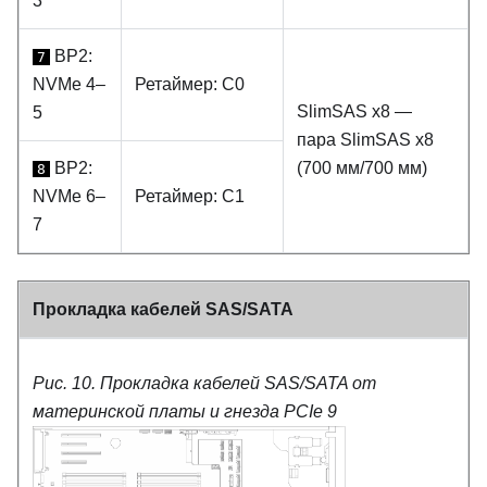
3
BP2:
7
NVMe 4–
Ретаймер: C0
SlimSAS x8 —
5
пара SlimSAS x8
BP2:
(700 мм/700 мм)
8
NVMe 6–
Ретаймер: C1
7
Прокладка кабелей SAS/SATA
Рис. 10.
Прокладка кабелей SAS/SATA от
материнской платы и гнезда PCIe 9