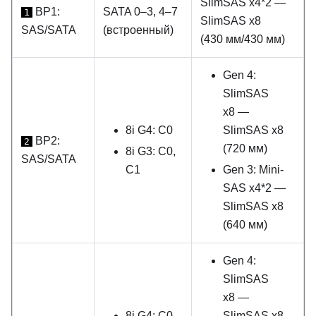
SlimSAS x4*2 —
BP1:
SATA 0–3, 4–7
1
SlimSAS x8
SAS/SATA
(встроенный)
(430 мм/430 мм)
Gen 4:
SlimSAS
x8 —
8i G4: C0
SlimSAS x8
BP2:
2
(720 мм)
8i G3: C0,
SAS/SATA
C1
Gen 3: Mini-
SAS x4*2 —
SlimSAS x8
(640 мм)
Gen 4:
SlimSAS
x8 —
8i G4: C0
SlimSAS x8