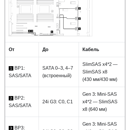
От
До
Кабель
SlimSAS x4*2 —
BP1:
SATA 0–3, 4–7
1
SlimSAS x8
SAS/SATA
(встроенный)
(430 мм/430 мм)
Gen 3: Mini-SAS
BP2:
2
24i G3: C0, C1
x4*2 — SlimSAS
SAS/SATA
x8 (640 мм)
Gen 3: Mini-SAS
BP3:
3