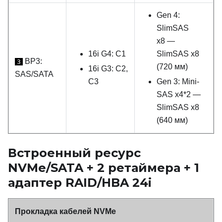
Gen 4:
SlimSAS
x8 —
16i G4: C1
SlimSAS x8
BP3:
3
(720 мм)
16i G3: C2,
SAS/SATA
C3
Gen 3: Mini-
SAS x4*2 —
SlimSAS x8
(640 мм)
Встроенный ресурс
NVMe/SATA + 2 ретаймера + 1
адаптер RAID/HBA 24i
Прокладка кабелей NVMe