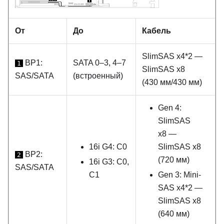
От
До
Кабель
SlimSAS x4*2 —
BP1:
SATA 0–3, 4–7
1
SlimSAS x8
SAS/SATA
(встроенный)
(430 мм/430 мм)
Gen 4:
SlimSAS
x8 —
16i G4: C0
SlimSAS x8
BP2:
2
(720 мм)
16i G3: C0,
SAS/SATA
C1
Gen 3: Mini-
SAS x4*2 —
SlimSAS x8
(640 мм)