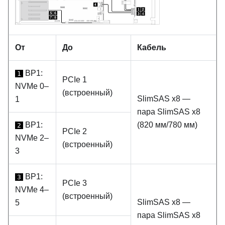
От
До
Кабель
BP1:
1
PCIe 1
NVMe 0–
(встроенный)
SlimSAS x8 —
1
пара SlimSAS x8
BP1:
(820 мм/780 мм)
2
PCIe 2
NVMe 2–
(встроенный)
3
BP1:
3
PCIe 3
NVMe 4–
(встроенный)
SlimSAS x8 —
5
пара SlimSAS x8