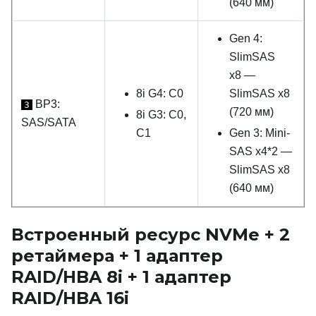
(640 мм)
Gen 4:
SlimSAS
x8 —
8i G4: C0
SlimSAS x8
BP3:
3
(720 мм)
8i G3: C0,
SAS/SATA
C1
Gen 3: Mini-
SAS x4*2 —
SlimSAS x8
(640 мм)
Встроенный ресурс NVMe + 2
ретаймера + 1 адаптер
RAID/HBA 8i + 1 адаптер
RAID/HBA 16i