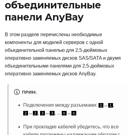
объединительные
панели AnyBay
В этом разделе перечислены необходимые
компоненты для моделей серверов с одной
объединительной панелью для 2,5-дюймовых
оперативно заменяемых дисков SAS/SATA и двумя
объединительными панелями для 2,5-дюймовых
оперативно заменяемых дисков AnyBay.
ПРИМ.
Подключения между разъемами:
↔
,
1
1
↔
,
↔
, ...
↔
2
2
3
3
n
n
При прокладке кабелей убедитесь, что все
кабели проложены надлежащим образом с