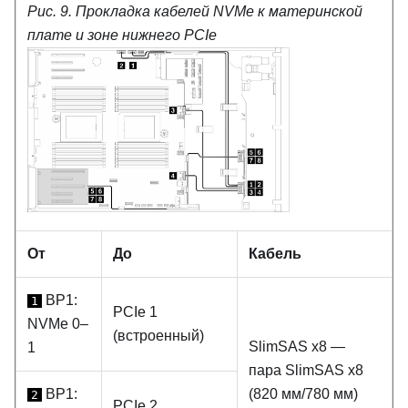
Рис. 9.
Прокладка кабелей NVMe к материнской
плате и зоне нижнего PCIe
От
До
Кабель
BP1:
1
PCIe 1
NVMe 0–
(встроенный)
SlimSAS x8 —
1
пара SlimSAS x8
BP1:
(820 мм/780 мм)
2
PCIe 2