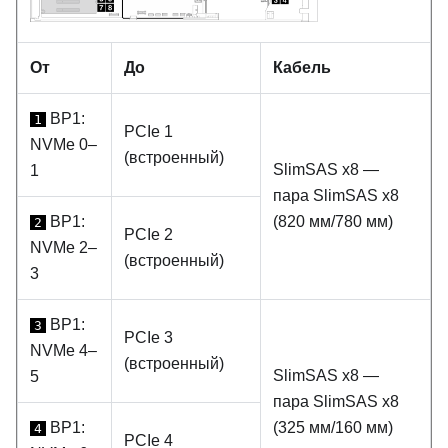
От
До
Кабель
BP1:
1
PCIe 1
NVMe 0–
(встроенный)
SlimSAS x8 —
1
пара SlimSAS x8
BP1:
(820 мм/780 мм)
2
PCIe 2
NVMe 2–
(встроенный)
3
BP1:
3
PCIe 3
NVMe 4–
(встроенный)
SlimSAS x8 —
5
пара SlimSAS x8
BP1:
(325 мм/160 мм)
4
PCIe 4