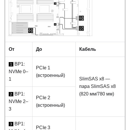
От
До
Кабель
BP1:
1
PCIe 1
NVMe 0–
(встроенный)
SlimSAS x8 —
1
пара SlimSAS x8
BP1:
(820 мм/780 мм)
2
PCIe 2
NVMe 2–
(встроенный)
3
BP1:
3
PCIe 3