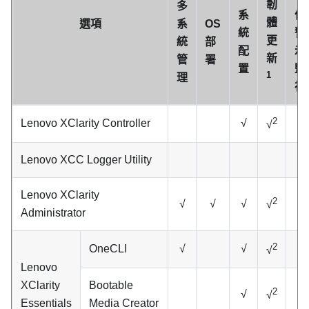
韌
多
系
件/
體
選項
系
OS
統
警
更
統
部
配
示
新
管
署
置
監
1
理
視
2
Lenovo XClarity Controller
√
√
√
Lenovo XCC Logger Utility
√
Lenovo XClarity
2
√
√
√
√
√
Administrator
2
OneCLI
√
√
√
√
Lenovo
XClarity
Bootable
2
√
√
Essentials
Media Creator