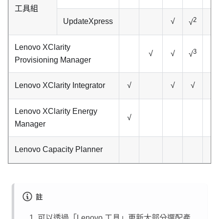
工具組
2
UpdateXpress
√
√
Lenovo XClarity
3
√
√
√
Provisioning Manager
Lenovo XClarity Integrator
√
√
√
√
Lenovo XClarity Energy
√
√
Manager
Lenovo Capacity Planner
註
可以透過「Lenovo 工具」更新大部分選配產