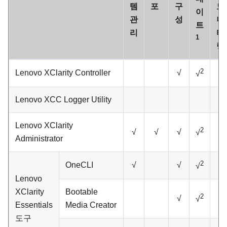
템
포
구
모
이
관
성
니
트
리
터
1
링
2
Lenovo XClarity Controller
√
√
√
Lenovo XCC Logger Utility
√
Lenovo XClarity
2
√
√
√
√
√
Administrator
2
OneCLI
√
√
√
√
Lenovo
XClarity
Bootable
2
√
√
Essentials
Media Creator
도구