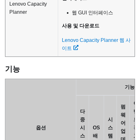
Lenovo Capacity
Planner
웹 GUI 인터페이스
사용 및 다운로드
Lenovo Capacity Planner 웹 사
이트
기능
기능
이
펌
다
벤
웨
중
시
트/
어
옵션
시
OS
스
경
업
스
배
템
고
데