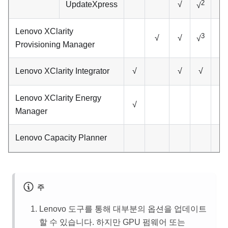
2
UpdateXpress
√
√
Lenovo XClarity
3
√
√
√
Provisioning Manager
Lenovo XClarity Integrator
√
√
√
√
Lenovo XClarity Energy
√
√
Manager
Lenovo Capacity Planner
주
Lenovo 도구를 통해 대부분의 옵션을 업데이트
할 수 있습니다. 하지만 GPU 펌웨어 또는