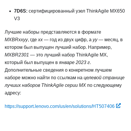
7D6S:
сертифицированный узел ThinkAgile MX650
V3
Лучшие наборы представляются в формате
MXBRxxyy
, где
xx
— год из двух цифр, а
yy
— месяц, в
котором был выпущен лучший набор. Например,
MXBR2301
— это лучший набор ThinkAgile MX,
который был выпущен в
январе 2023 г
.
Дополнительные сведения о конкретном лучшем
наборе можно найти по ссылкам на
целевой странице
лучших наборов ThinkAgile серии MX
по следующему
адресу:
https://support.lenovo.com/us/en/solutions/HT507406