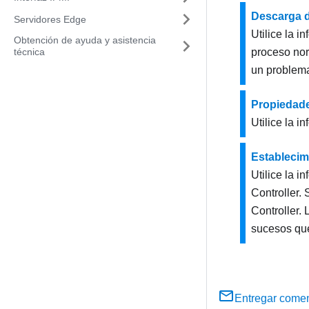
Descarga d
Servidores Edge
Utilice la i
Obtención de ayuda y asistencia
técnica
proceso nor
un problema
Propiedade
Utilice la 
Establecimi
Utilice la 
Controller. 
Controller. 
sucesos que
Entregar comen