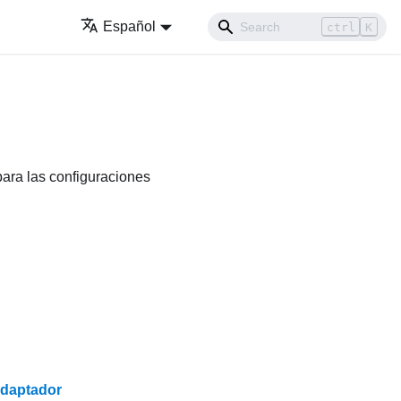
Español
ctrl
K
para las configuraciones
 adaptador