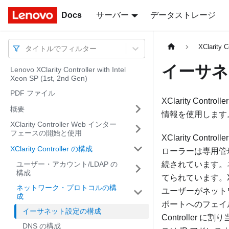
Docs
Docs
サーバー
データストレージ
XClarity 
タイトルでフィルター
イーサネ
Lenovo XClarity Controller with Intel
Xeon SP (1st, 2nd Gen)
PDF ファイル
XClarity C
概要
情報を使用します
XClarity Controller Web インター
フェースの開始と使用
XClarity C
XClarity Controller の構成
ローラーは専用管
ユーザー・アカウント/LDAP の
続されています。
構成
てられています。XCl
ネットワーク・プロトコルの構
ユーザーがネット
成
ポートへのフェイルオ
イーサネット設定の構成
Controller 
DNS の構成