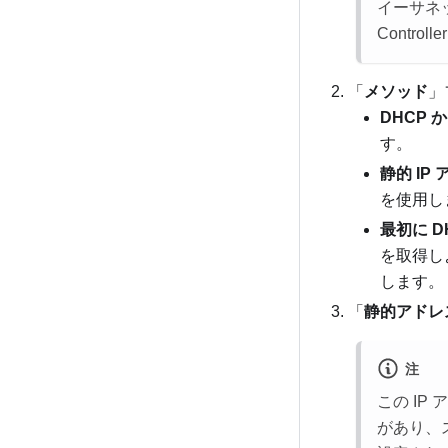
イーサネッ
Contr
「
メソッド
」
DHCP 
す。
静的 IP
を使用し
最初に D
を取得し
します。
「
静的アドレ
注
この IP
があり、