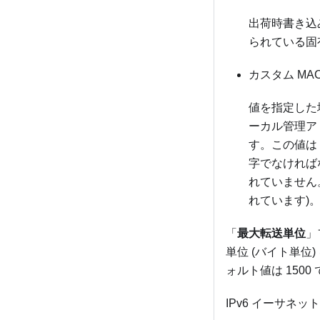
出荷時書き込み 
られている固
カスタム MA
値を指定した
ーカル管理ア
す。この値は
字でなければな
れていません
れています)
「
最大転送単位
」
単位 (バイト単位
ォルト値は 1500
IPv6 イーサ