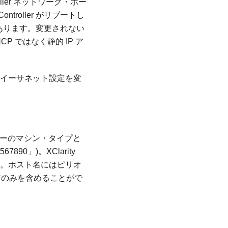
ller ネットワーク・ポー
troller がリブートし
があります。変更されない
HCP ではなく静的 IP ア
ler のイーサネット設定を変
サーバーのマシン・タイプと
90」)。XClarity
ます。ホスト名にはピリオ
アのみを含めることがで