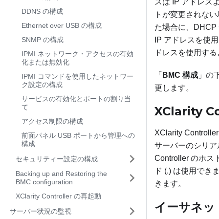
スは IP アドレス
DDNS の構成
トが変更されない場合
Ethernet over USB の構成
た場合に、DHCP
SNMP の構成
IP アドレスを使用し
ドレスを使用するように
IPMI ネットワーク・アクセスの有効
化または無効化
「
BMC 構成
」の
IPMI コマンドを使用したネットワー
ク設定の構成
更します。
サービスの有効化とポートの割り当
て
XClarity
アクセス制限の構成
XClarity C
前面パネル USB ポートから管理への
構成
サーバーのシリアル番号
Controlle
セキュリティー設定の構成
ド (.) は使
Backing up and Restoring the
BMC configuration
きます。
XClarity Controller の再起動
イーサネッ
サーバー状況の監視