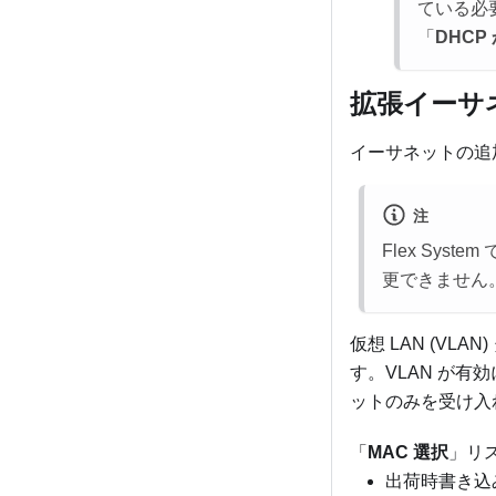
ている必
「
DHCP
拡張イーサ
イーサネットの追
注
Flex Syste
更できません
仮想 LAN (VL
す。VLAN が有効にな
ットのみを受け入れ
「
MAC 選択
」リ
出荷時書き込み