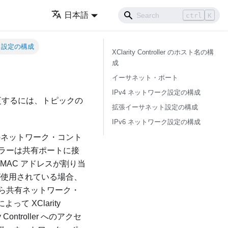
日本語
ctrl
K
ト設定の構成
XClarity Controller のホスト名の構
成
イーサネット・ポート
IPv4 ネットワーク設定の構成
は変更するには、トピックの
拡張イーサネット設定の構成
IPv6 ネットワーク設定の構成
1 つのネットワーク・コント
ラーは共有ポートに接
MAC アドレスが割り当
CP が使用されている場合、
ら共有ネットワーク・
て XClarity
ontroller へのアクセ