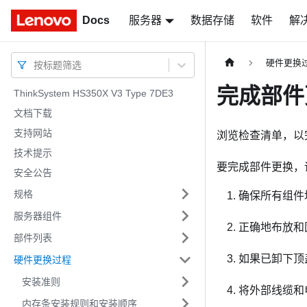
Docs
Docs
服务器
数据存储
软件
解
硬件更换
按标题筛选
完成部件
ThinkSystem HS350X V3 Type 7DE3
文档下载
支持网站
浏览检查清单，以
技术提示
要完成部件更换，
安全公告
规格
确保所有组件
服务器组件
正确地布放和
部件列表
如果已卸下顶
硬件更换过程
安装准则
将外部线缆和
内存条安装规则和安装顺序