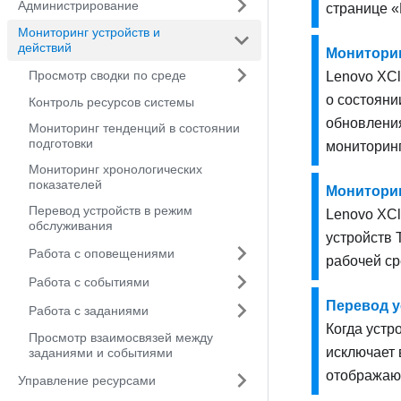
Администрирование
странице 
Мониторинг устройств и
действий
Мониторин
Просмотр сводки по среде
Lenovo XCla
о состояни
Контроль ресурсов системы
обновлени
Мониторинг тенденций в состоянии
подготовки
мониторинг
Мониторинг хронологических
показателей
Мониторин
Перевод устройств в режим
Lenovo XCla
обслуживания
устройств 
Работа с оповещениями
рабочей ср
Работа с событиями
Перевод у
Работа с заданиями
Когда устр
Просмотр взаимосвязей между
исключает 
заданиями и событиями
отображают
Управление ресурсами