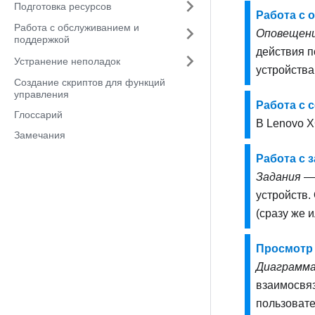
Подготовка ресурсов
Работа с
Работа с обслуживанием и
Оповещен
поддержкой
действия п
Устранение неполадок
устройства
Создание скриптов для функций
управления
Работа с 
Глоссарий
В
Lenovo XC
Замечания
Работа с 
Задания
— 
устройств.
(сразу же 
Просмотр 
Диаграмма
взаимосвяз
пользоват