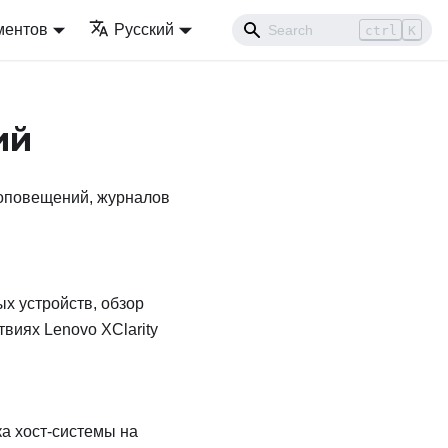
ментов
Русский
ctrl
K
ий
 оповещений, журналов
х устройств, обзор
ствиях
Lenovo XClarity
а хост-системы на