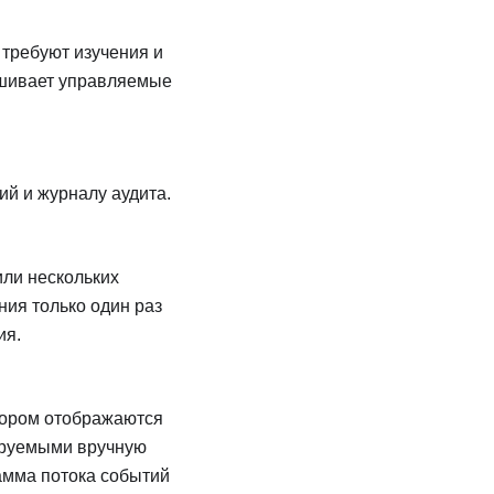
 требуют изучения и
шивает управляемые
ий и журналу аудита.
или нескольких
ия только один раз
ия.
тором отображаются
ируемыми вручную
амма потока событий