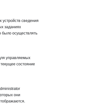
х устройств сведения
ых заданиях
о было осуществлять
для управляемых
 текущее состояние
dministrator
которых они
отображаются.