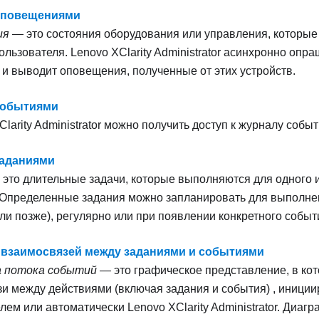
 оповещениями
ия
— это состояния оборудования или управления, которые
ользователя.
Lenovo XClarity Administrator
асинхронно опра
 и выводит оповещения, полученные от этих устройств.
событиями
larity Administrator
можно получить доступ к журналу событ
заданиями
это длительные задачи, которые выполняются для одного 
 Определенные задания можно запланировать для выполнен
или позже), регулярно или при появлении конкретного событ
взаимосвязей между заданиями и событиями
 потока событий
— это графическое представление, в ко
и между действиями (включая задания и события) , иници
елем или автоматически
Lenovo XClarity Administrator
. Диагр