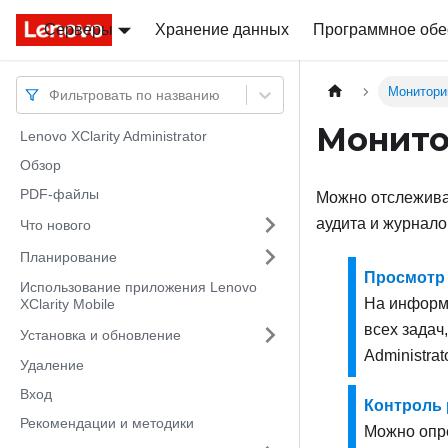
Серверы
Docs
Docs
Хранение данных
Программное обе
Монитори
Фильтровать по названию
Монито
Lenovo XClarity Administrator
Обзор
PDF-файлы
Можно отслежива
аудита и журнало
Что нового
Планирование
Просмотр 
Использование приложения Lenovo
На информа
XClarity Mobile
всех задач
Установка и обновление
Administrat
Удаление
Вход
Контроль 
Рекомендации и методики
Можно опре