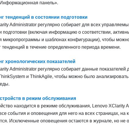
«Информационная панель».
г тенденций в состоянии подготовки
rity Administrator
регулярно собирает для всех управляемы
и подготовки (включая информацию о соответствии, активн
я микропрограммы и шаблонах конфигурации), чтобы можн
 тенденций в течение определенного периода времени.
г хронологических показателей
rity Administrator
регулярно собирает данные показателей 
ThinkSystem и ThinkAgile, чтобы можно было анализировать
еды.
стройств в режим обслуживания
ойство находится в режиме обслуживания,
Lenovo XClarity A
все события и оповещения для него на всех страницах, на 
ся. Исключенные оповещения остаются в журнале, но не 