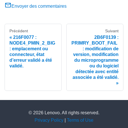
Envoyer des commentaires
Précédent
Suivant
216F0077 :
2B6F0139 :
NODE4_PMIN_2_BIG
PRIMRY_BOOT_FAIL
: emplacement ou
: modification de
connecteur, état
version, modification
d’erreur validé a été
du microprogramme
validé.
ou du logiciel
détectée avec entité
associée a été validé.
© 2026 Lenovo. All rights reserved.
Privacy Policy
|
Terms of Use