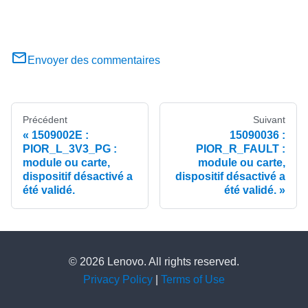
Envoyer des commentaires
Précédent
Suivant
1509002E :
15090036 :
PIOR_L_3V3_PG :
PIOR_R_FAULT :
module ou carte,
module ou carte,
dispositif désactivé a
dispositif désactivé a
été validé.
été validé.
© 2026 Lenovo. All rights reserved.
Privacy Policy
|
Terms of Use