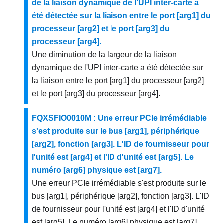
de la liaison dynamique de l’UPI inter-carte a
été détectée sur la liaison entre le port [arg1] du
processeur [arg2] et le port [arg3] du
processeur [arg4].
Une diminution de la largeur de la liaison
dynamique de l'UPI inter-carte a été détectée sur
la liaison entre le port [arg1] du processeur [arg2]
et le port [arg3] du processeur [arg4].
FQXSFIO0010M : Une erreur PCIe irrémédiable
s'est produite sur le bus [arg1], périphérique
[arg2], fonction [arg3]. L'ID de fournisseur pour
l'unité est [arg4] et l'ID d'unité est [arg5]. Le
numéro [arg6] physique est [arg7].
Une erreur PCIe irrémédiable s'est produite sur le
bus [arg1], périphérique [arg2], fonction [arg3]. L'ID
de fournisseur pour l'unité est [arg4] et l'ID d'unité
est [arg5]. Le numéro [arg6] physique est [arg7].