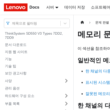
Docs
Docs
서버
데이터 저장
소프트웨
문제 판별
제목으로 필터링
메모리 
ThinkSystem SD550 V3 Types 7DD2,
7DD9
문서 다운로드
이 섹션을 참조하여
지원 웹 사이트
일반적인 메
기능
기술 팁
한 채널의 다
보안 권고사항
사양
표시된 시스템
관리 옵션
잘못된 메모리
하드웨어 구성 요소
부품 목록
한 채널의 