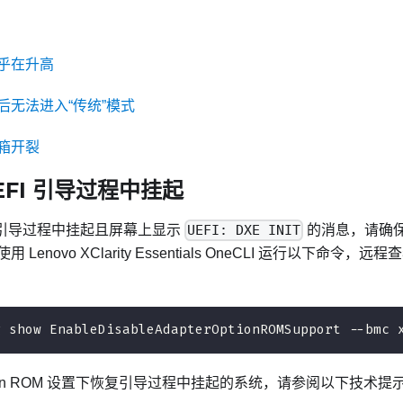
乎在升高
后无法进入“传统”模式
箱开裂
EFI 引导过程中挂起
I 引导过程中挂起且屏幕上显示
UEFI: DXE INIT
的消息，请确保 O
使用
Lenovo XClarity Essentials OneCLI
运行以下命令，远程查看 O
g show EnableDisableAdapterOptionROMSupport --bmc 
Option ROM 设置下恢复引导过程中挂起的系统，请参阅以下技术提