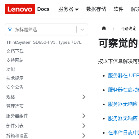
Docs
Docs
服务器
数据存储
软件
解
问题确定
按标题筛选
可察觉的
ThinkSystem SD650-I V3, Types 7D7L
文档下载
支持网站
按以下信息解决可
功能
服务器在 UE
技术提示
安全公告
服务器在启动时
规格
服务器无响应
管理选项
服务器组件
服务器无响应
部件列表
在事件日志中
拆箱和设置