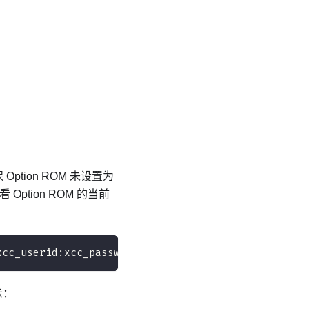
ption ROM 未设置为
ption ROM 的当前
xcc_userid:xcc_password@xcc_ipaddress
示：