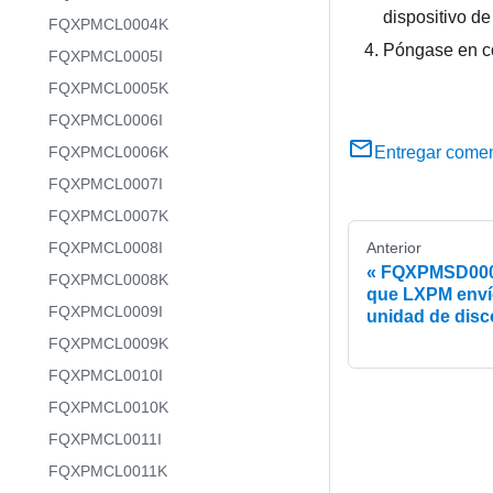
dispositivo d
FQXPMCL0004K
Póngase en co
FQXPMCL0005I
FQXPMCL0005K
FQXPMCL0006I
FQXPMCL0006K
Entregar comen
FQXPMCL0007I
FQXPMCL0007K
FQXPMCL0008I
Anterior
FQXPMSD0008M
FQXPMCL0008K
que LXPM envíe
FQXPMCL0009I
unidad de disc
FQXPMCL0009K
FQXPMCL0010I
FQXPMCL0010K
FQXPMCL0011I
FQXPMCL0011K