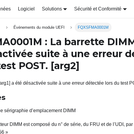
nnées
Logiciel
Solutions
Sécurité et Conformité
s
Événements du module UEFI
FQXSFMA0001M
MA0001M
: La barrette DI
activée suite à une erreur 
 test POST.
[arg2]
arg1] a été désactivée suite à une erreur détectée lors du test P
es
de sérigraphie d’emplacement DIMM
cateur DIMM est composé du n° de série, du FRU et de l’UDI, p
56 »