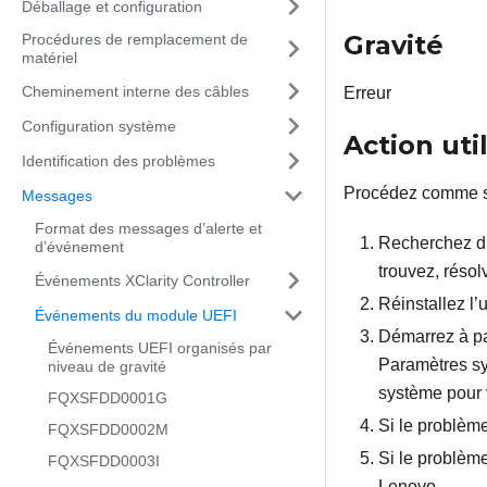
Déballage et configuration
Gravité
Procédures de remplacement de
matériel
Cheminement interne des câbles
Erreur
Configuration système
Action uti
Identification des problèmes
Procédez comme s
Messages
Format des messages d’alerte et
Recherchez d
d’événement
trouvez, résolv
Événements XClarity Controller
Réinstallez l
Événements du module UEFI
Démarrez à par
Événements UEFI organisés par
Paramètres sy
niveau de gravité
système pour v
FQXSFDD0001G
Si le problème
FQXSFDD0002M
Si le problème
FQXSFDD0003I
Lenovo.