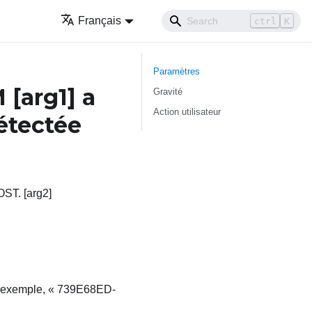
Français
ctrl
K
Paramètres
MM
[arg1]
a
Gravité
Action utilisateur
détectée
OST. [arg2]
ar exemple, « 739E68ED-