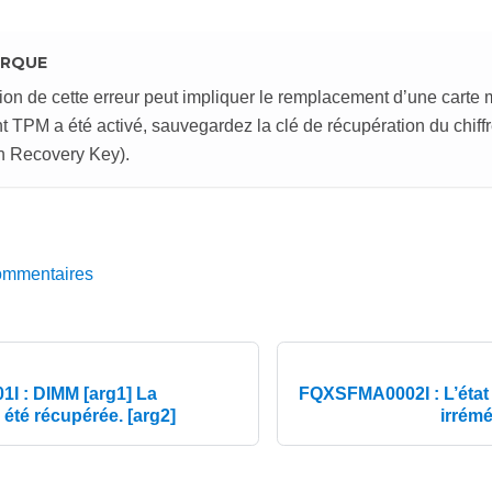
RQUE
ion de cette erreur peut impliquer le remplacement d’une carte m
nt TPM a été activé, sauvegardez la clé de récupération du chi
n Recovery Key).
ommentaires
 : DIMM [arg1] La
FQXSFMA0002I : L’état
 été récupérée. [arg2]
irrémé