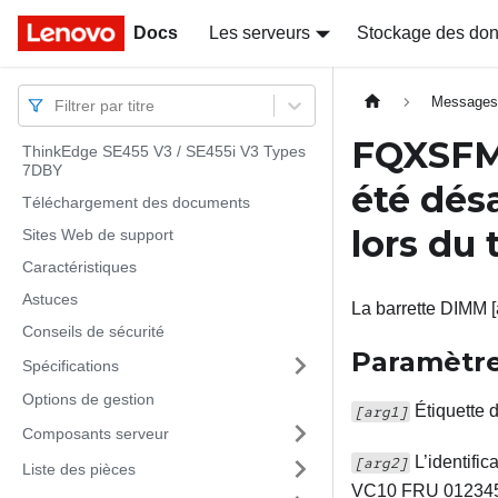
Docs
Docs
Les serveurs
Stockage des do
Message
Filtrer par titre
FQXSF
ThinkEdge SE455 V3 / SE455i V3 Types
7DBY
été dés
Téléchargement des documents
lors du
Sites Web de support
Caractéristiques
Astuces
La barrette DIMM [
Conseils de sécurité
Paramètr
Spécifications
Options de gestion
Étiquette 
[arg1]
Composants serveur
L’identifi
[arg2]
Liste des pièces
VC10 FRU 01234