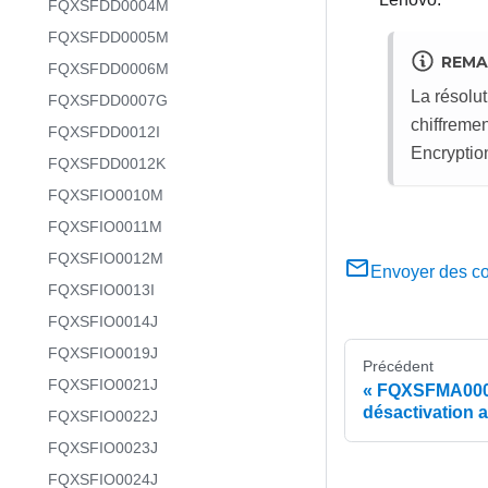
FQXSFDD0004M
FQXSFDD0005M
REMA
FQXSFDD0006M
La résolut
FQXSFDD0007G
chiffreme
FQXSFDD0012I
Encryptio
FQXSFDD0012K
FQXSFIO0010M
FQXSFIO0011M
FQXSFIO0012M
Envoyer des c
FQXSFIO0013I
FQXSFIO0014J
FQXSFIO0019J
Précédent
FQXSFIO0021J
FQXSFMA0001I
désactivation a
FQXSFIO0022J
FQXSFIO0023J
FQXSFIO0024J