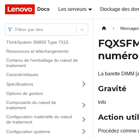
Docs
Docs
Les serveurs
Stockage des do
Message
Filtrer par titre
FQXSFM
ThinkSystem SN850 Type 7X15
Ressources et téléchargements
numér
Contenu de l'emballage du nœud de
traitement
La barette DIMM [a
Caractéristiques
Spécifications
Gravité
Options de gestion
Info
Composants du nœud de
traitement
Action uti
Configuration matérielle du nœud
de traitement
Procédez comme s
Configuration système