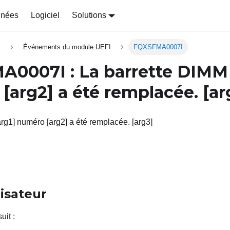
nnées
Logiciel
Solutions
s
Événements du module UEFI
FQXSFMA0007I
A0007I
: La barrette DIM
o
[arg2]
a été remplacée.
[ar
rg1] numéro [arg2] a été remplacée. [arg3]
lisateur
uit
: