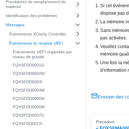
Procédures de remplacement de
Si cet événem
matériel
dispose pas de
Identification des problèmes
La mémoire ins
Messages
Sans mémoire 
Événements XClarity Controller
pas activées.
Événements du module UEFI
Veuillez cont
Événements UEFI organisés par
mémoire quali
niveau de gravité
Une fois la mé
FQXSFDD0001G
d'information 
FQXSFDD0002M
FQXSFDD0003I
FQXSFDD0004M
Envoyer des c
FQXSFDD0005M
FQXSFDD0006M
FQXSFDD0007G
Précédent
FQXSFDD0012I
FQXSFMA0006I