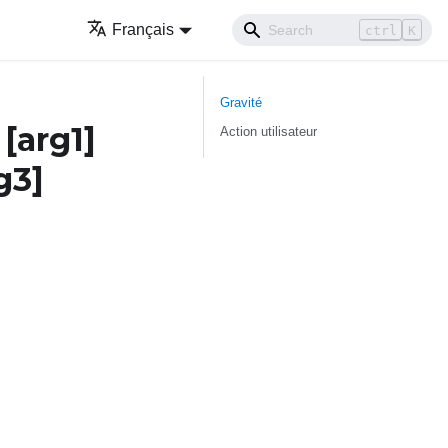
Français
ctrl
K
Gravité
M
[arg1]
Action utilisateur
g3]