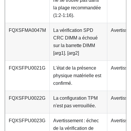
ne se trouve pas dans
la plage recommandée
(1:2-1:16).
FQXSFMA0047M
La vérification SPD
Avertiss
CRC DIMM a échoué
sur la barrette DIMM
[arg1]. [arg2]
FQXSFPU0021G
L'état de la présence
Avertiss
physique matérielle est
confirmé.
FQXSFPU0022G
La configuration TPM
Avertiss
n'est pas verrouillée.
FQXSFPU0023G
Avertissement : échec
Avertiss
de la vérification de