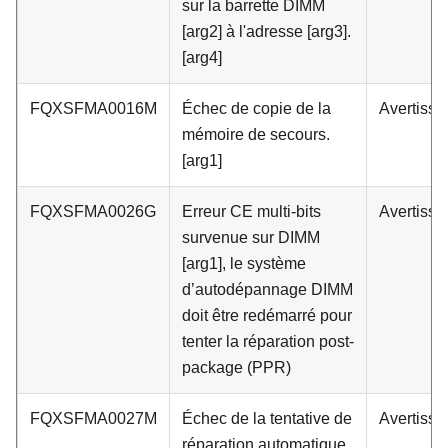
sur la barrette DIMM
[arg2] à l'adresse [arg3].
[arg4]
FQXSFMA0016M
Échec de copie de la
Avertiss
mémoire de secours.
[arg1]
FQXSFMA0026G
Erreur CE multi-bits
Avertiss
survenue sur DIMM
[arg1], le système
d’autodépannage DIMM
doit être redémarré pour
tenter la réparation post-
package (PPR)
FQXSFMA0027M
Échec de la tentative de
Avertiss
réparation automatique