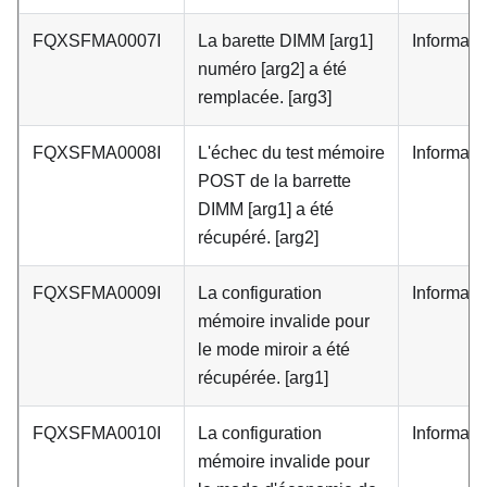
FQXSFMA0007I
La barette DIMM [arg1]
Informati
numéro [arg2] a été
remplacée. [arg3]
FQXSFMA0008I
L'échec du test mémoire
Informati
POST de la barrette
DIMM [arg1] a été
récupéré. [arg2]
FQXSFMA0009I
La configuration
Informati
mémoire invalide pour
le mode miroir a été
récupérée. [arg1]
FQXSFMA0010I
La configuration
Informati
mémoire invalide pour