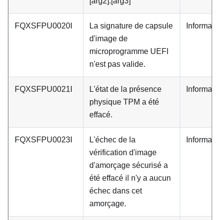
[arg2].[arg3]
FQXSFPU0020I
La signature de capsule
Informati
d'image de
microprogramme UEFI
n'est pas valide.
FQXSFPU0021I
L'état de la présence
Informati
physique TPM a été
effacé.
FQXSFPU0023I
L'échec de la
Informati
vérification d'image
d'amorçage sécurisé a
été effacé il n'y a aucun
échec dans cet
amorçage.