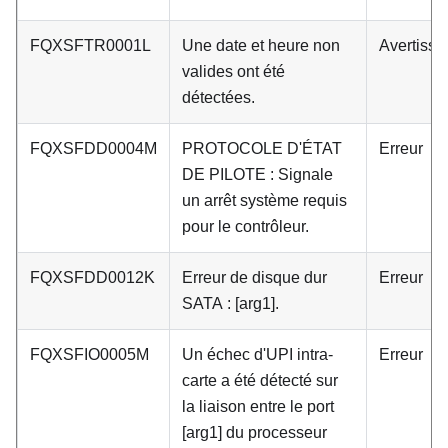
FQXSFTR0001L
Une date et heure non
Avertiss
valides ont été
détectées.
FQXSFDD0004M
PROTOCOLE D'ÉTAT
Erreur
DE PILOTE : Signale
un arrêt système requis
pour le contrôleur.
FQXSFDD0012K
Erreur de disque dur
Erreur
SATA : [arg1].
FQXSFIO0005M
Un échec d'UPI intra-
Erreur
carte a été détecté sur
la liaison entre le port
[arg1] du processeur