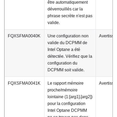
être automatiquement
déverrouillés car la
phrase secrète n'est pas
valide.
FQXSFMA0040K
Une configuration non
Avertiss
valide du DCPMM de
Intel Optane a été
détectée. Vérifiez que la
configuration du
DCPMM soit valide.
FQXSFMA0041K
Le rapport mémoire
Avertiss
proche/mémoire
lointaine (1:[arg1].[arg2])
pour la configuration
Intel Optane DCPMM