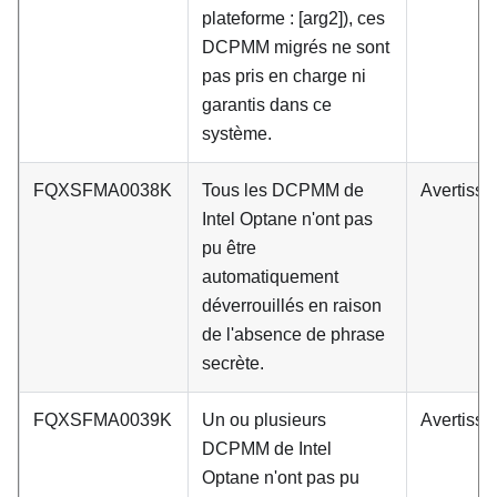
plateforme : [arg2]), ces
DCPMM migrés ne sont
pas pris en charge ni
garantis dans ce
système.
FQXSFMA0038K
Tous les DCPMM de
Avertiss
Intel Optane n'ont pas
pu être
automatiquement
déverrouillés en raison
de l'absence de phrase
secrète.
FQXSFMA0039K
Un ou plusieurs
Avertiss
DCPMM de Intel
Optane n'ont pas pu