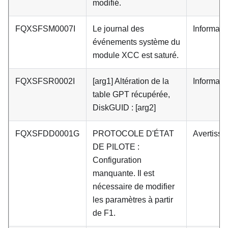
modifié.
FQXSFSM0007I
Le journal des
Informati
événements système du
module XCC est saturé.
FQXSFSR0002I
[arg1] Altération de la
Informati
table GPT récupérée,
DiskGUID : [arg2]
FQXSFDD0001G
PROTOCOLE D'ÉTAT
Avertiss
DE PILOTE :
Configuration
manquante. Il est
nécessaire de modifier
les paramètres à partir
de F1.