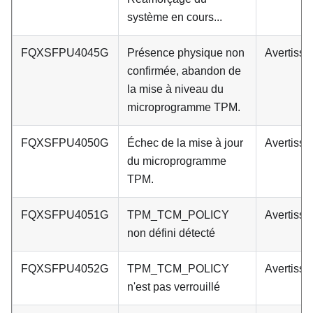
système en cours...
FQXSFPU4045G
Présence physique non
Avertiss
confirmée, abandon de
la mise à niveau du
microprogramme TPM.
FQXSFPU4050G
Échec de la mise à jour
Avertiss
du microprogramme
TPM.
FQXSFPU4051G
TPM_TCM_POLICY
Avertiss
non défini détecté
FQXSFPU4052G
TPM_TCM_POLICY
Avertiss
n'est pas verrouillé