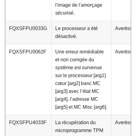
l'image de l'amorçage
sécurisé.
FQXSFPU0033G
Le processeur a été
Avertiss
désactivé.
FQXSFPU0062F
Une erreur remédiable
Avertiss
et non corrigée du
système est survenue
sur le processeur [arg1]
cœur [arg2] banc MC
[arg3] avec l’état MC
[arg4], l’adresse MC
[arg5] et MC Misc [arg6].
FQXSFPU4033F
La récupération du
Avertiss
microprogramme TPM