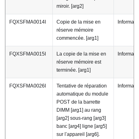
miroir. [arg2]
FQXSFMA0014I
Copie de la mise en
Informati
réserve mémoire
commencée. [arg1]
FQXSFMA0015I
La copie de la mise en
Informati
réserve mémoire est
terminée. [arg1]
FQXSFMA0026I
Tentative de réparation
Informati
automatique du module
POST de la barrette
DIMM [arg1] au rang
[arg2] sous-rang [arg3]
banc [arg4] ligne [arg5]
sur l'appareil [arg6].