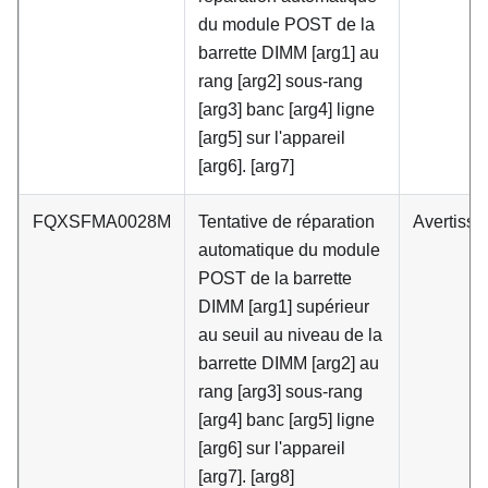
du module POST de la
barrette DIMM [arg1] au
rang [arg2] sous-rang
[arg3] banc [arg4] ligne
[arg5] sur l'appareil
[arg6]. [arg7]
FQXSFMA0028M
Tentative de réparation
Avertiss
automatique du module
POST de la barrette
DIMM [arg1] supérieur
au seuil au niveau de la
barrette DIMM [arg2] au
rang [arg3] sous-rang
[arg4] banc [arg5] ligne
[arg6] sur l'appareil
[arg7]. [arg8]