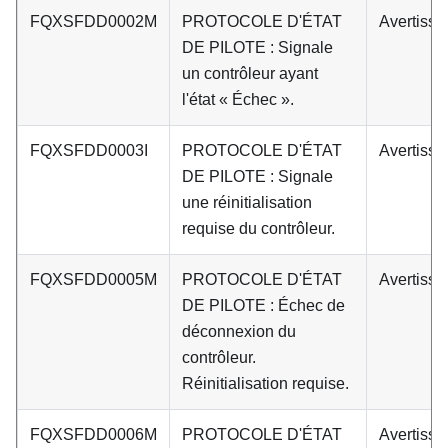
FQXSFDD0002M
PROTOCOLE D'ÉTAT
Avertiss
DE PILOTE : Signale
un contrôleur ayant
l'état « Échec ».
FQXSFDD0003I
PROTOCOLE D'ÉTAT
Avertiss
DE PILOTE : Signale
une réinitialisation
requise du contrôleur.
FQXSFDD0005M
PROTOCOLE D'ÉTAT
Avertiss
DE PILOTE : Échec de
déconnexion du
contrôleur.
Réinitialisation requise.
FQXSFDD0006M
PROTOCOLE D'ÉTAT
Avertiss