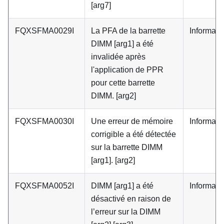
[arg7]
FQXSFMA0029I
La PFA de la barrette
Informati
DIMM [arg1] a été
invalidée après
l'application de PPR
pour cette barrette
DIMM. [arg2]
FQXSFMA0030I
Une erreur de mémoire
Informati
corrigible a été détectée
sur la barrette DIMM
[arg1]. [arg2]
FQXSFMA0052I
DIMM [arg1] a été
Informati
désactivé en raison de
l’erreur sur la DIMM