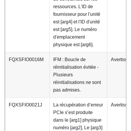
ressources. L'ID de
fournisseur pour l'unité
est [arg4] et l'ID d'unité
est [arg5]. Le numéro
d'emplacement
physique est [arg6].
FQXSFIO0016M
IFM : Boucle de
Avertiss
réinitialisation évitée -
Plusieurs
réinitialisations ne sont
pas admises.
FQXSFIO0021J
La récupération d’erreur
Avertiss
PCIe s’est produite
dans le [arg1] physique
numéro [arg2]. Le [arg3]