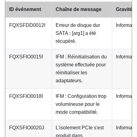
ID événement
Chaîne de message
Gravité
FQXSFDD0012I
Erreur de disque dur
Informati
SATA : [arg1] a été
récupéré.
FQXSFIO0015I
IFM : Réinitialisation du
Informati
système effectuée pour
réinitialiser les
adaptateurs.
FQXSFIO0018I
IFM : Configuration trop
Informati
volumineuse pour le
mode compatibilité.
FQXSFIO0020J
L'isolement PCIe s'est
Informati
produit dans