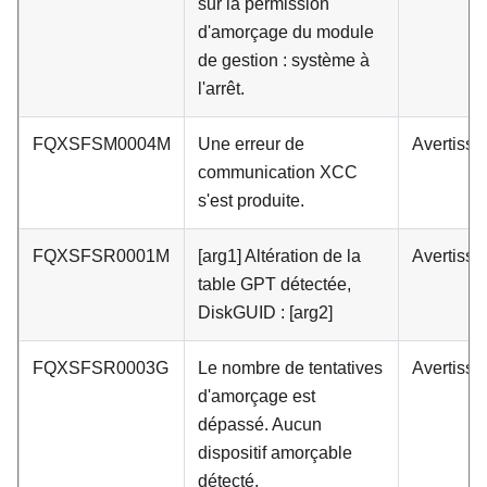
sur la permission
d'amorçage du module
de gestion : système à
l'arrêt.
FQXSFSM0004M
Une erreur de
Avertiss
communication XCC
s'est produite.
FQXSFSR0001M
[arg1] Altération de la
Avertiss
table GPT détectée,
DiskGUID : [arg2]
FQXSFSR0003G
Le nombre de tentatives
Avertiss
d'amorçage est
dépassé. Aucun
dispositif amorçable
détecté.