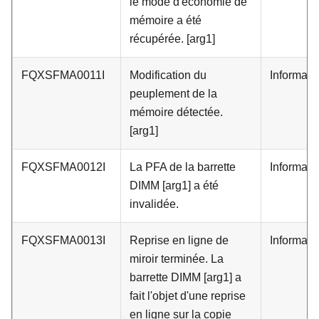
le mode d'économie de
mémoire a été
récupérée. [arg1]
FQXSFMA0011I
Modification du
Informati
peuplement de la
mémoire détectée.
[arg1]
FQXSFMA0012I
La PFA de la barrette
Informati
DIMM [arg1] a été
invalidée.
FQXSFMA0013I
Reprise en ligne de
Informati
miroir terminée. La
barrette DIMM [arg1] a
fait l'objet d'une reprise
en ligne sur la copie