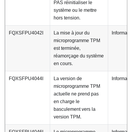
PAS réinitialiser le
système ou le mettre
hors tension.
FQXSFPU4042I
La mise à jour du
Informati
microprogramme TPM
est terminée,
réamorçage du système
en cours.
FQXSFPU4044I
La version de
Informati
microprogramme TPM
actuelle ne prend pas
en charge le
basculement vers la
version TPM.
FQXSFPU4046I
Le microprogramme
Informati