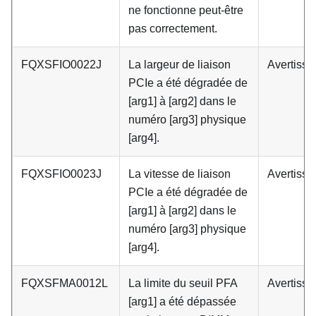
ne fonctionne peut-être
pas correctement.
FQXSFIO0022J
La largeur de liaison
Avertiss
PCIe a été dégradée de
[arg1] à [arg2] dans le
numéro [arg3] physique
[arg4].
FQXSFIO0023J
La vitesse de liaison
Avertiss
PCIe a été dégradée de
[arg1] à [arg2] dans le
numéro [arg3] physique
[arg4].
FQXSFMA0012L
La limite du seuil PFA
Avertiss
[arg1] a été dépassée