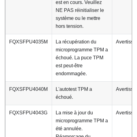
est en cours. Veuillez
NE PAS réinitialiser le
système ou le mettre
hors tension.
FQXSFPU4035M
La récupération du
Avertiss
microprogramme TPM a
échoué. La puce TPM
est peut-être
endommagée.
FQXSFPU4040M
L'autotest TPM a
Avertiss
échoué.
FQXSFPU4043G
La mise à jour du
Avertiss
microprogramme TPM a
été annulée.
Réamorçage du