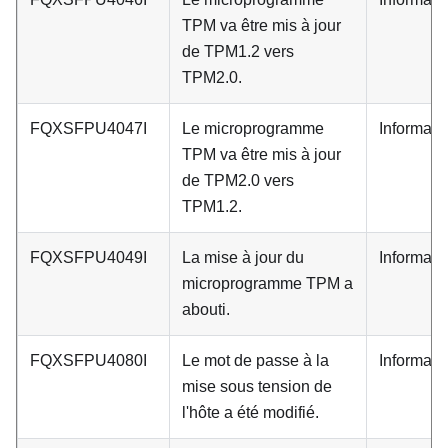
TPM va être mis à jour
de TPM1.2 vers
TPM2.0.
FQXSFPU4047I
Le microprogramme
Informati
TPM va être mis à jour
de TPM2.0 vers
TPM1.2.
FQXSFPU4049I
La mise à jour du
Informati
microprogramme TPM a
abouti.
FQXSFPU4080I
Le mot de passe à la
Informati
mise sous tension de
l'hôte a été modifié.