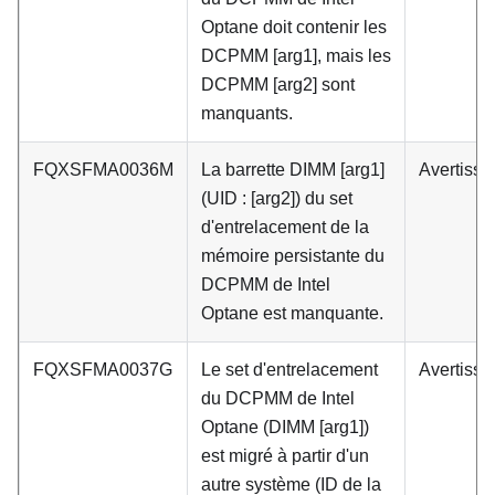
Optane doit contenir les
DCPMM [arg1], mais les
DCPMM [arg2] sont
manquants.
FQXSFMA0036M
La barrette DIMM [arg1]
Avertiss
(UID : [arg2]) du set
d'entrelacement de la
mémoire persistante du
DCPMM de Intel
Optane est manquante.
FQXSFMA0037G
Le set d'entrelacement
Avertiss
du DCPMM de Intel
Optane (DIMM [arg1])
est migré à partir d'un
autre système (ID de la