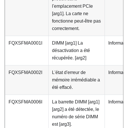
l'emplacement PCIe
[arg1]. La carte ne
fonctionne peut-être pas
correctement.
FQXSFMA0001I
DIMM [arg1] La
Informati
désactivation a été
récupérée. [arg2]
FQXSFMA0002I
L'état d'erreur de
Informati
mémoire irrémédiable a
été effacé.
FQXSFMA0006I
La barrette DIMM [arg1]
Informati
[arg2] a été détectée, le
numéro de série DIMM
est [arg3].