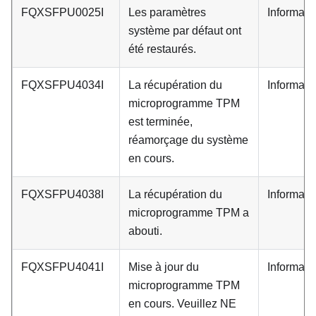
FQXSFPU0025I
Les paramètres
Informati
système par défaut ont
été restaurés.
FQXSFPU4034I
La récupération du
Informati
microprogramme TPM
est terminée,
réamorçage du système
en cours.
FQXSFPU4038I
La récupération du
Informati
microprogramme TPM a
abouti.
FQXSFPU4041I
Mise à jour du
Informati
microprogramme TPM
en cours. Veuillez NE