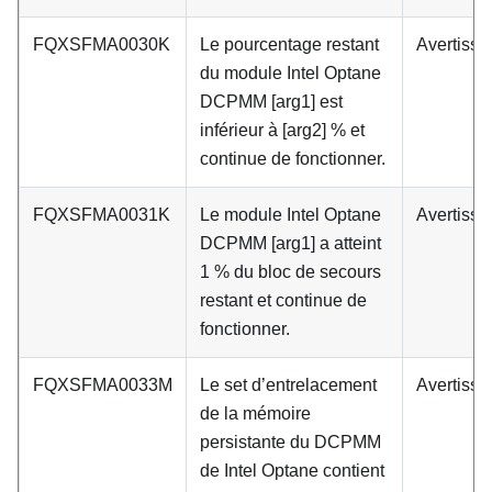
FQXSFMA0030K
Le pourcentage restant
Avertiss
du module Intel Optane
DCPMM [arg1] est
inférieur à [arg2] % et
continue de fonctionner.
FQXSFMA0031K
Le module Intel Optane
Avertiss
DCPMM [arg1] a atteint
1 % du bloc de secours
restant et continue de
fonctionner.
FQXSFMA0033M
Le set d’entrelacement
Avertiss
de la mémoire
persistante du DCPMM
de Intel Optane contient