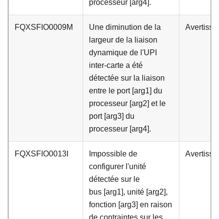
processeur [arg4].
FQXSFIO0009M
Une diminution de la
Avertiss
largeur de la liaison
dynamique de l'UPI
inter-carte a été
détectée sur la liaison
entre le port [arg1] du
processeur [arg2] et le
port [arg3] du
processeur [arg4].
FQXSFIO0013I
Impossible de
Avertiss
configurer l'unité
détectée sur le
bus [arg1], unité [arg2],
fonction [arg3] en raison
de contraintes sur les