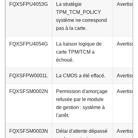
FQXSFPU4053G
La stratégie
Avertiss
TPM_TCM_POLICY
système ne correspond
pas à la carte.
FQXSFPU4054G
La liaison logique de
Avertiss
carte TPM/TCM a
échoué.
FQXSFPW0001L
La CMOS a été effacé.
Avertiss
FQXSFSM0002N
Permission d'amorçage
Avertiss
refusée par le module
de gestion : système à
l'arrêt.
FQXSFSM0003N
Délai d'attente dépassé
Avertiss