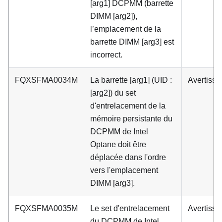
[arg1] DCPMM (barrette
DIMM [arg2]),
l’emplacement de la
barrette DIMM [arg3] est
incorrect.
FQXSFMA0034M
La barrette [arg1] (UID :
Avertiss
[arg2]) du set
d'entrelacement de la
mémoire persistante du
DCPMM de Intel
Optane doit être
déplacée dans l'ordre
vers l'emplacement
DIMM [arg3].
FQXSFMA0035M
Le set d'entrelacement
Avertiss
du DCPMM de Intel