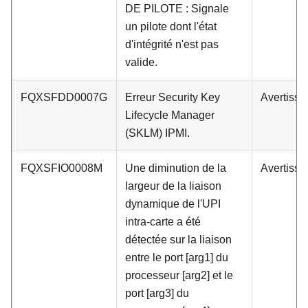
DE PILOTE : Signale
un pilote dont l'état
d'intégrité n'est pas
valide.
FQXSFDD0007G
Erreur Security Key
Avertiss
Lifecycle Manager
(SKLM) IPMI.
FQXSFIO0008M
Une diminution de la
Avertiss
largeur de la liaison
dynamique de l'UPI
intra-carte a été
détectée sur la liaison
entre le port [arg1] du
processeur [arg2] et le
port [arg3] du