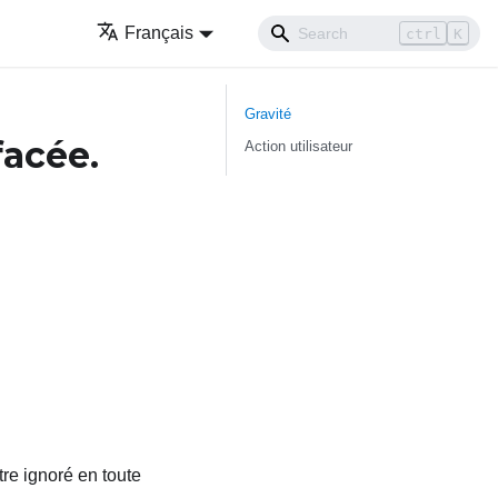
Français
ctrl
K
Gravité
facée.
Action utilisateur
tre ignoré en toute