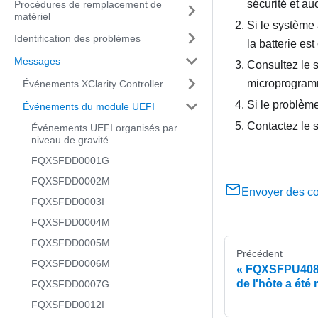
sécurité et au
Procédures de remplacement de
matériel
Si le système 
Identification des problèmes
la batterie est
Messages
Consultez le 
microprogramm
Événements XClarity Controller
Si le problèm
Événements du module UEFI
Contactez le 
Événements UEFI organisés par
niveau de gravité
FQXSFDD0001G
FQXSFDD0002M
Envoyer des c
FQXSFDD0003I
FQXSFDD0004M
FQXSFDD0005M
Précédent
FQXSFDD0006M
FQXSFPU4085
de l'hôte a été 
FQXSFDD0007G
FQXSFDD0012I