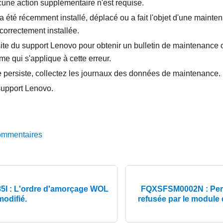
cune action supplémentaire n'est requise.
a été récemment installé, déplacé ou a fait l'objet d'une maint
 correctement installée.
site du support Lenovo pour obtenir un bulletin de maintenance 
e qui s'applique à cette erreur.
e persiste, collectez les journaux des données de maintenance.
support Lenovo.
ommentaires
I : L'ordre d'amorçage WOL
FQXSFSM0002N : Per
modifié.
refusée par le module 