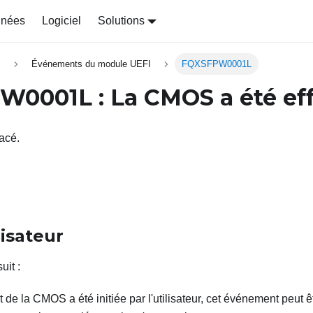
nnées
Logiciel
Solutions
s
Événements du module UEFI
FQXSFPW0001L
W0001L
: La CMOS a été ef
acé.
lisateur
uit
:
t de la CMOS a été initiée par l'utilisateur, cet événement peut ê