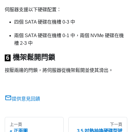
伺服器支援以下硬碟配置：
四個 SATA 硬碟在機槽 0-3 中
兩個 SATA 硬碟在機槽 0-1 中，兩個 NVMe 硬碟在機
槽 2-3 中
機架鬆開閂鎖
6
按壓兩邊的閂鎖，將伺服器從機架鬆開並使其滑出。
提供意見回饋
上一頁
下一頁
正面圖
3.5 吋熱抽換硬碟型號