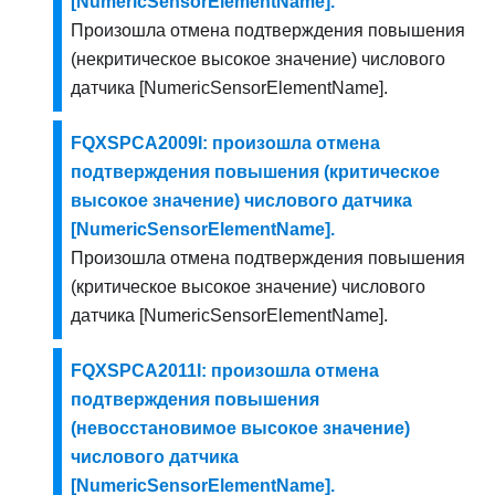
[NumericSensorElementName].
Произошла отмена подтверждения повышения
(некритическое высокое значение) числового
датчика [NumericSensorElementName].
FQXSPCA2009I: произошла отмена
подтверждения повышения (критическое
высокое значение) числового датчика
[NumericSensorElementName].
Произошла отмена подтверждения повышения
(критическое высокое значение) числового
датчика [NumericSensorElementName].
FQXSPCA2011I: произошла отмена
подтверждения повышения
(невосстановимое высокое значение)
числового датчика
[NumericSensorElementName].