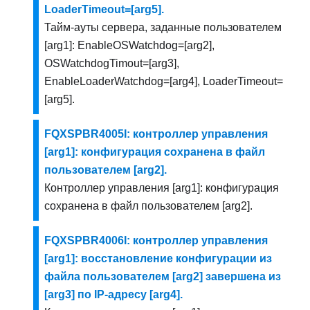
LoaderTimeout=[arg5].
Тайм-ауты сервера, заданные пользователем
[arg1]: EnableOSWatchdog=[arg2],
OSWatchdogTimout=[arg3],
EnableLoaderWatchdog=[arg4], LoaderTimeout=
[arg5].
FQXSPBR4005I: контроллер управления
[arg1]: конфигурация сохранена в файл
пользователем [arg2].
Контроллер управления [arg1]: конфигурация
сохранена в файл пользователем [arg2].
FQXSPBR4006I: контроллер управления
[arg1]: восстановление конфигурации из
файла пользователем [arg2] завершена из
[arg3] по IP-адресу [arg4].