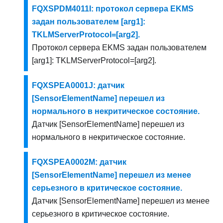
FQXSPDM4011I: протокол сервера EKMS
задан пользователем [arg1]:
TKLMServerProtocol=[arg2].
Протокол сервера EKMS задан пользователем
[arg1]: TKLMServerProtocol=[arg2].
FQXSPEA0001J: датчик
[SensorElementName] перешел из
нормального в некритическое состояние.
Датчик [SensorElementName] перешел из
нормального в некритическое состояние.
FQXSPEA0002M: датчик
[SensorElementName] перешел из менее
серьезного в критическое состояние.
Датчик [SensorElementName] перешел из менее
серьезного в критическое состояние.