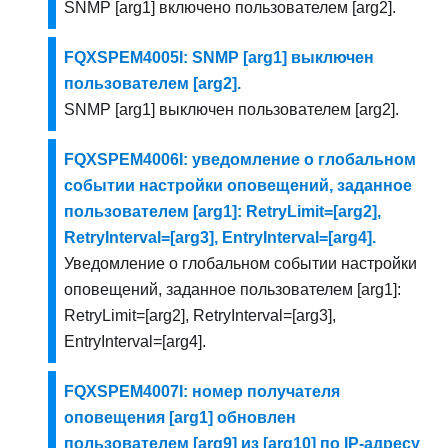
SNMP [arg1] включено пользователем [arg2].
FQXSPEM4005I: SNMP [arg1] выключен
пользователем [arg2].
SNMP [arg1] выключен пользователем [arg2].
FQXSPEM4006I: уведомление о глобальном
событии настройки оповещений, заданное
пользователем [arg1]: RetryLimit=[arg2],
RetryInterval=[arg3], EntryInterval=[arg4].
Уведомление о глобальном событии настройки
оповещений, заданное пользователем [arg1]:
RetryLimit=[arg2], RetryInterval=[arg3],
EntryInterval=[arg4].
FQXSPEM4007I: номер получателя
оповещения [arg1] обновлен
пользователем [arg9] из [arg10] по IP-адресу