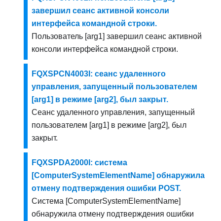
завершил сеанс активной консоли
интерфейса командной строки.
Пользователь [arg1] завершил сеанс активной
консоли интерфейса командной строки.
FQXSPCN4003I: сеанс удаленного
управления, запущенный пользователем
[arg1] в режиме [arg2], был закрыт.
Сеанс удаленного управления, запущенный
пользователем [arg1] в режиме [arg2], был
закрыт.
FQXSPDA2000I: система
[ComputerSystemElementName] обнаружила
отмену подтверждения ошибки POST.
Система [ComputerSystemElementName]
обнаружила отмену подтверждения ошибки