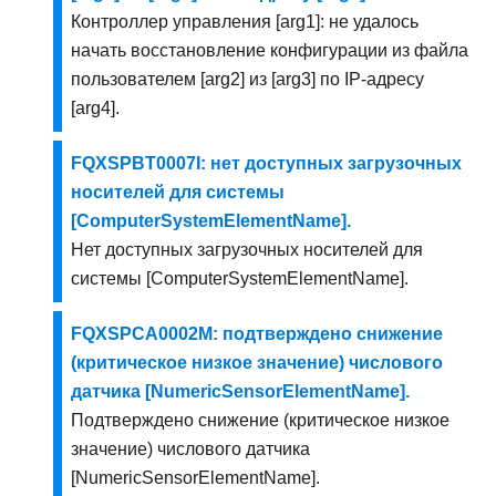
Контроллер управления [arg1]: не удалось
начать восстановление конфигурации из файла
пользователем [arg2] из [arg3] по IP-адресу
[arg4].
FQXSPBT0007I: нет доступных загрузочных
носителей для системы
[ComputerSystemElementName].
Нет доступных загрузочных носителей для
системы [ComputerSystemElementName].
FQXSPCA0002M: подтверждено снижение
(критическое низкое значение) числового
датчика [NumericSensorElementName].
Подтверждено снижение (критическое низкое
значение) числового датчика
[NumericSensorElementName].