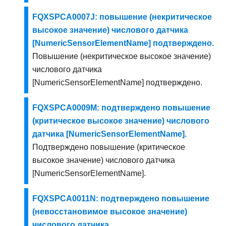
FQXSPCA0007J: повышение (некритическое
высокое значение) числового датчика
[NumericSensorElementName] подтверждено.
Повышение (некритическое высокое значение)
числового датчика
[NumericSensorElementName] подтверждено.
FQXSPCA0009M: подтверждено повышение
(критическое высокое значение) числового
датчика [NumericSensorElementName].
Подтверждено повышение (критическое
высокое значение) числового датчика
[NumericSensorElementName].
FQXSPCA0011N: подтверждено повышение
(невосстановимое высокое значение)
числового датчика