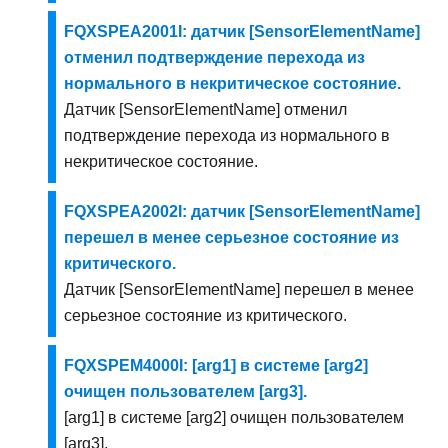
FQXSPEA2001I: датчик [SensorElementName]
отменил подтверждение перехода из
нормального в некритическое состояние.
Датчик [SensorElementName] отменил
подтверждение перехода из нормального в
некритическое состояние.
FQXSPEA2002I: датчик [SensorElementName]
перешел в менее серьезное состояние из
критического.
Датчик [SensorElementName] перешел в менее
серьезное состояние из критического.
FQXSPEM4000I: [arg1] в системе [arg2]
очищен пользователем [arg3].
[arg1] в системе [arg2] очищен пользователем
[arg3].