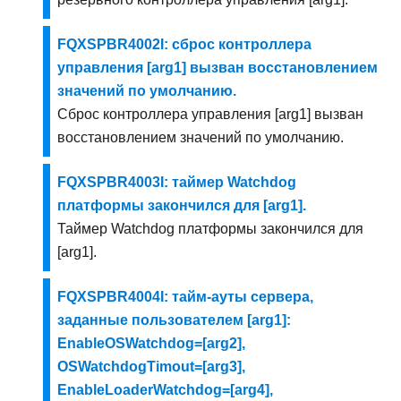
FQXSPBR4002I: сброс контроллера
управления [arg1] вызван восстановлением
значений по умолчанию.
Сброс контроллера управления [arg1] вызван
восстановлением значений по умолчанию.
FQXSPBR4003I: таймер Watchdog
платформы закончился для [arg1].
Таймер Watchdog платформы закончился для
[arg1].
FQXSPBR4004I: тайм-ауты сервера,
заданные пользователем [arg1]:
EnableOSWatchdog=[arg2],
OSWatchdogTimout=[arg3],
EnableLoaderWatchdog=[arg4],