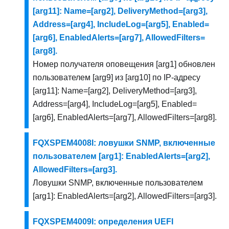
[arg11]: Name=[arg2], DeliveryMethod=[arg3],
Address=[arg4], IncludeLog=[arg5], Enabled=
[arg6], EnabledAlerts=[arg7], AllowedFilters=
[arg8].
Номер получателя оповещения [arg1] обновлен
пользователем [arg9] из [arg10] по IP-адресу
[arg11]: Name=[arg2], DeliveryMethod=[arg3],
Address=[arg4], IncludeLog=[arg5], Enabled=
[arg6], EnabledAlerts=[arg7], AllowedFilters=[arg8].
FQXSPEM4008I: ловушки SNMP, включенные
пользователем [arg1]: EnabledAlerts=[arg2],
AllowedFilters=[arg3].
Ловушки SNMP, включенные пользователем
[arg1]: EnabledAlerts=[arg2], AllowedFilters=[arg3].
FQXSPEM4009I: определения UEFI