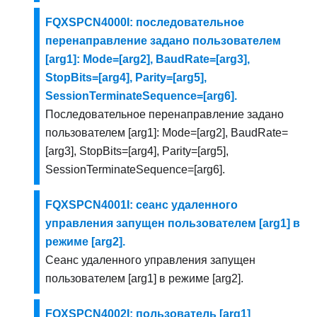
FQXSPCN4000I: последовательное
перенаправление задано пользователем
[arg1]: Mode=[arg2], BaudRate=[arg3],
StopBits=[arg4], Parity=[arg5],
SessionTerminateSequence=[arg6].
Последовательное перенаправление задано
пользователем [arg1]: Mode=[arg2], BaudRate=
[arg3], StopBits=[arg4], Parity=[arg5],
SessionTerminateSequence=[arg6].
FQXSPCN4001I: сеанс удаленного
управления запущен пользователем [arg1] в
режиме [arg2].
Сеанс удаленного управления запущен
пользователем [arg1] в режиме [arg2].
FQXSPCN4002I: пользователь [arg1]