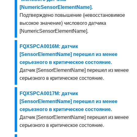
[NumericSensorElementName].
Подтверждено повышение (невосстановимое
высокое значение) числового датчика
[NumericSensorElementName].
FQXSPCA0016M: датчик
[SensorElementName] перешел из менее
серьезного в критическое состояние.
Датчик [SensorElementName] перешел из менее
серьезного в критическое состояние.
FQXSPCA0017M: датчик
[SensorElementName] перешел из менее
серьезного в критическое состояние.
Датчик [SensorElementName] перешел из менее
серьезного в критическое состояние.