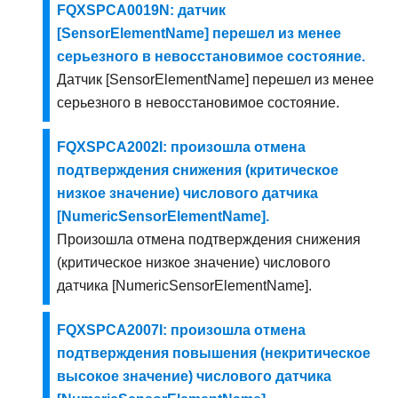
FQXSPCA0019N: датчик
[SensorElementName] перешел из менее
серьезного в невосстановимое состояние.
Датчик [SensorElementName] перешел из менее
серьезного в невосстановимое состояние.
FQXSPCA2002I: произошла отмена
подтверждения снижения (критическое
низкое значение) числового датчика
[NumericSensorElementName].
Произошла отмена подтверждения снижения
(критическое низкое значение) числового
датчика [NumericSensorElementName].
FQXSPCA2007I: произошла отмена
подтверждения повышения (некритическое
высокое значение) числового датчика