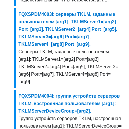
FQXSPDM4003I: серверы TKLM, заданные
пользователем [arg1]: TKLMServer1=[arg2]
Port=[arg3], TKLMServer2=[arg4] Port=[arg5],
TKLMServer3=[arg6] Port=[arg7],
TKLMServer4=[arg8] Port=[arg9].
Серверы TKLM, заданные пользователем
[arg1]: TKLMServer1=[arg2] Port=[arg3],
TKLMServer2=[arg4] Port=[arg5], TKLMServer3=
[arg6] Port=[arg7], TKLMServer4=[arg8] Port=
[arg9].
FQXSPDM4004I: группа устройств серверов
TKLM, настроенная пользователем [arg1]:
TKLMServerDeviceGroup=[arg2].
Группа устройств серверов TKLM, настроенная
пользователем [arg1]: TKLMServerDeviceGroup=