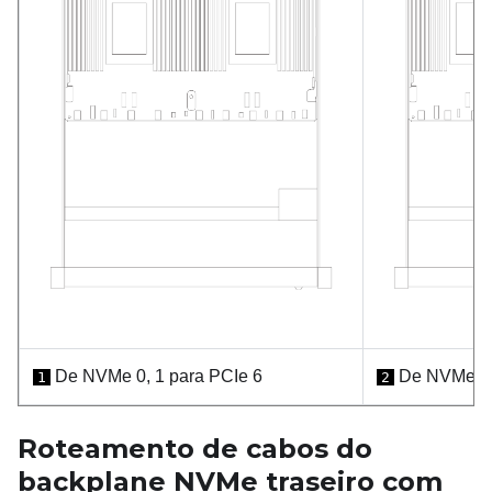
De NVMe 0, 1 para PCIe 6
De NVMe 0, 
1
2
Roteamento de cabos do
backplane NVMe traseiro com