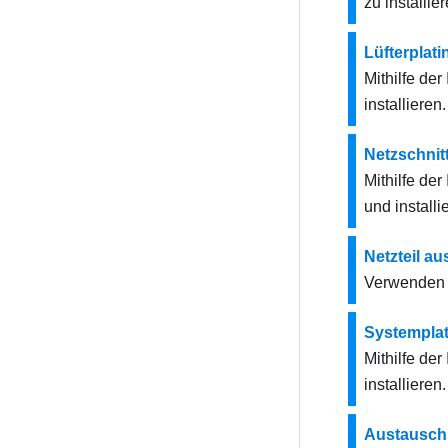
zu installier
Lüfterplat
Mithilfe de
installieren.
Netzschnit
Mithilfe de
und installi
Netzteil a
Verwenden S
Systemplat
Mithilfe de
installieren.
Austausch