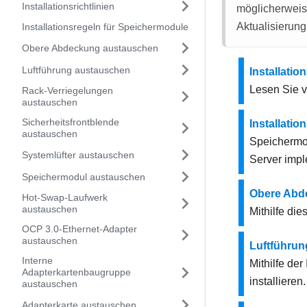
Installationsrichtlinien
möglicherweise
Aktualisierung
Installationsregeln für Speichermodule
Obere Abdeckung austauschen
Luftführung austauschen
Installation
Lesen Sie vo
Rack-Verriegelungen
austauschen
Sicherheitsfrontblende
Installati
austauschen
Speichermod
Systemlüfter austauschen
Server impl
Speichermodul austauschen
Obere Abd
Hot-Swap-Laufwerk
austauschen
Mithilfe di
OCP 3.0-Ethernet-Adapter
austauschen
Luftführu
Interne
Mithilfe de
Adapterkartenbaugruppe
installieren.
austauschen
Adapterkarte austauschen