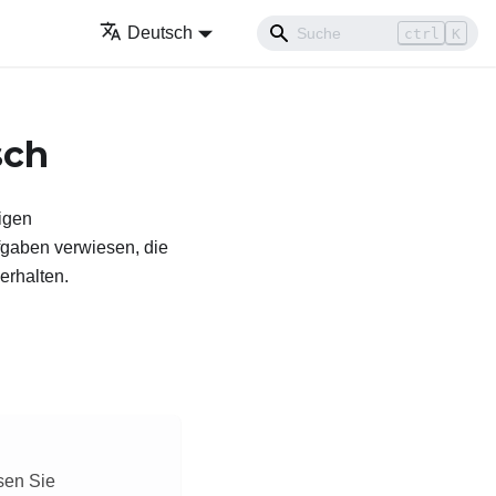
Deutsch
ctrl
K
sch
higen
gaben verwiesen, die
rhalten.
sen Sie