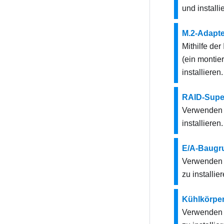
und installi
M.2-Adapte
Mithilfe de
(ein montie
installieren.
RAID-Supe
Verwenden 
installieren.
E/A-Baugru
Verwenden S
zu installier
Kühlkörpe
Verwenden S