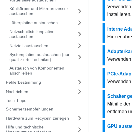
Vorderseite austauschen
Verwenden S
Kühlkörper und Mikroprozessor
austauschen
installieren.
Lüfterplatine austauschen
Interne Ad
Netzschnittstellenplatine
austauschen
Hier erfahr
Netzteil austauschen
Adapterka
Systemplatine austauschen (nur
Verwenden S
qualifizierte Techniker)
Austausch von Komponenten
abschließen
PCIe-Adap
Verwenden S
Fehlerbestimmung
Nachrichten
Schalter g
Tech-Tipps
Mithilfe de
Sicherheitsempfehlungen
entfernen un
Hardware zum Recyceln zerlegen
GPU austa
Hilfe und technische