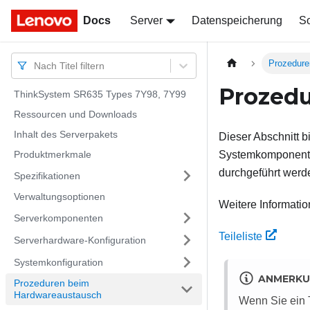
Docs
Docs
Server
Datenspeicherung
So
Prozedure
Nach Titel filtern
Prozed
ThinkSystem SR635 Types 7Y98, 7Y99
Ressourcen und Downloads
Inhalt des Serverpakets
Dieser Abschnitt b
Produktmerkmale
Systemkomponente
durchgeführt wer
Spezifikationen
Verwaltungsoptionen
Weitere Informatio
Serverkomponenten
Teileliste
Serverhardware-Konfiguration
Systemkonfiguration
ANMERK
Prozeduren beim
Hardwareaustausch
Wenn Sie ein T