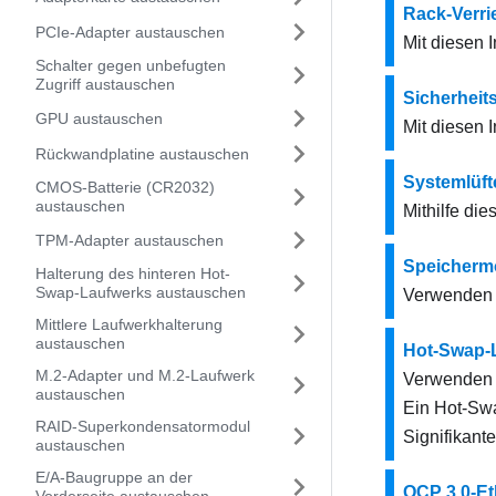
Rack-Verr
PCIe-Adapter austauschen
Mit diesen 
Schalter gegen unbefugten
Zugriff austauschen
Sicherheit
GPU austauschen
Mit diesen I
Rückwandplatine austauschen
Systemlüft
CMOS-Batterie (CR2032)
austauschen
Mithilfe die
TPM-Adapter austauschen
Speicherm
Halterung des hinteren Hot-
Swap-Laufwerks austauschen
Verwenden S
Mittlere Laufwerkhalterung
austauschen
Hot-Swap-
M.2-Adapter und M.2-Laufwerk
Verwenden S
austauschen
Ein Hot-Sw
RAID-Superkondensatormodul
Signifikan
austauschen
E/A-Baugruppe an der
OCP 3.0-Et