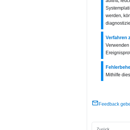
auftritt, l
Systemplati
werden, kö
diagnostizi
Verfahren 
Verwenden 
Ereignisprot
Fehlerbeh
Mithilfe di
Feedback geb
Zurück