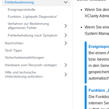
Fehlerbestimmung
Ereignisprotokolle
Wenn Sie den
XClarity Admin
Funktion „Lightpath Diagnostics“
Verfahren zur Bestimmung
Wenn Sie ein
allgemeiner Fehler
System Mana
Fehlerbehebung nach Symptom
Nachrichten
Ereignispr
Tech-Tipps
Bei einem
A
Sicherheitsempfehlungen
bzw. bevors
Hardware zum Recyceln zerlegen
in den Serv
gespeicher
Hilfe und technische
Unterstützung anfordern
automatisch
Funktion „
Die Funktio
internen Se