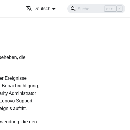
Deutsch
ctrl
K
 beheben, die
er Ereignisse
e Benachrichtigung,
rity Administrator
r Lenovo Support
gnis auftritt.
Anwendung, die den