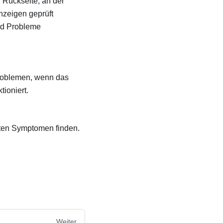
r Rückseite, an der
nzeigen geprüft
nd Probleme
roblemen, wenn das
tioniert.
mten Symptomen finden.
Weiter