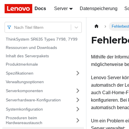
Docs
Docs
Server
Datenspeicherung
So
Fehlerbe
Nach Titel filtern
Fehler
ThinkSystem SR635 Types 7Y98, 7Y99
Ressourcen und Downloads
Inhalt des Serverpakets
Mithilfe der Infor
Produktmerkmale
möglicherweise be
Spezifikationen
Lenovo Server kön
Verwaltungsoptionen
automatisch der L
Serverkomponenten
auch Call-Home-F
Serverhardware-Konfiguration
konfigurieren. Bei
automatisch benach
Systemkonfiguration
Prozeduren beim
Um ein Problem ei
Hardwareaustausch
Server verwaltet: