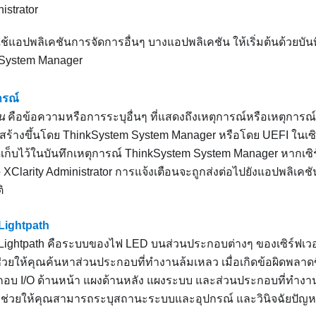
istrator
้แอปพลิเคชันการจัดการอื่นๆ บางแอปพลิเคชัน ให้เริ่มต้นด้วยบัน
 System Manager
ารณ์
น
คือข้อความหรือการระบุอื่นๆ ที่แสดงถึงเหตุการณ์หรือเหตุการณ์ท
กสร้างขึ้นโดย
ThinkSystem System Manager
หรือโดย UEFI ในเซิร
ัดเก็บไว้ในบันทึกเหตุการณ์
ThinkSystem System Manager
หากเซิร
XClarity Administrator
การแจ้งเตือนจะถูกส่งต่อไปยังแอปพลิเคชั
ิ
 Lightpath
ย Lightpath คือระบบของไฟ LED บนส่วนประกอบต่างๆ ของเซิร์ฟเว
่วยให้คุณค้นหาส่วนประกอบที่ทำงานล้มเหลว เมื่อเกิดข้อผิดพลาดข
อบ I/O ด้านหน้า แผงด้านหลัง แผงระบบ และส่วนประกอบที่ทำงา
งจะช่วยให้คุณสามารถระบุสถานะระบบและอุปกรณ์ และวินิจฉัยปัญหา