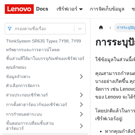
Docs
Docs
เซิร์ฟเวอร์
การจัดเก็บข้อมูล
ซ
การระบุปั
กรองตามชื่อเรื่อง
การระบุป
ThinkSystem SR635 Types 7Y98, 7Y99
ทรัพยากรและการดาวน์โหลด
ชิ้นส่วนที่ให้มาในบรรจุภัณฑ์ของเซิร์ฟเวอร์
ใช้ข้อมูลในส่วนนี
คุณลักษณะ
คุณสามารถกำหนดค่า
ข้อมูลจำเพาะ
บางอย่างเกิดขึ้น 
ตัวเลือกการจัดการ
จัดการ เช่น
Lenovo
ส่วนประกอบเซิร์ฟเวอร์
ของ Lenovo จะได้รั
การตั้งค่าฮาร์ดแวร์ของเซิร์ฟเวอร์
โดยปกติแล้วในการ
การกำหนดค่าระบบ
เซิร์ฟเวอร์อยู่:
ขั้นตอนการเปลี่ยนชิ้นส่วน
ฮาร์ดแวร์
หากคุณกำลังจ