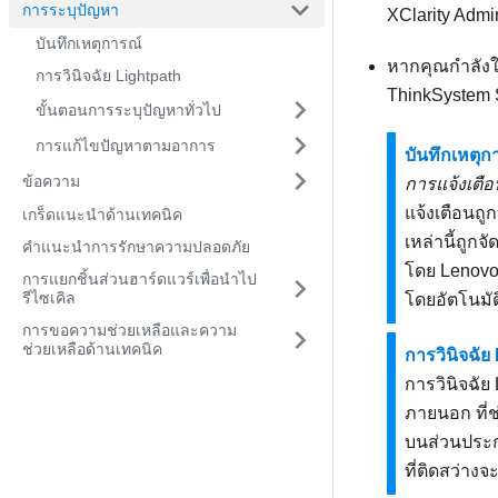
การระบุปัญหา
XClarity Admin
บันทึกเหตุการณ์
หากคุณกำลังใช
การวินิจฉัย Lightpath
ThinkSystem
ขั้นตอนการระบุปัญหาทั่วไป
การแก้ไขปัญหาตามอาการ
บันทึกเหตุก
ข้อความ
การแจ้งเตือ
แจ้งเตือนถู
เกร็ดแนะนำด้านเทคนิค
เหล่านี้ถูกจ
คำแนะนำการรักษาความปลอดภัย
โดย
Lenovo 
การแยกชิ้นส่วนฮาร์ดแวร์เพื่อนำไป
รีไซเคิล
โดยอัตโนมัต
การขอความช่วยเหลือและความ
ช่วยเหลือด้านเทคนิค
การวินิจฉัย
การวินิจฉั
ภายนอก ที่ช
บนส่วนประก
ที่ติดสว่า