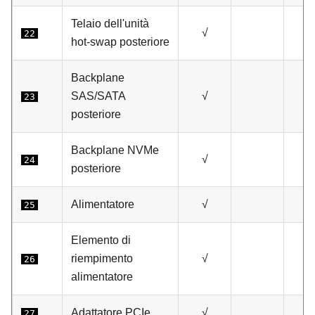
Telaio dell'unità
√
22
hot-swap posteriore
Backplane
SAS/SATA
√
23
posteriore
Backplane NVMe
√
24
posteriore
Alimentatore
√
25
Elemento di
riempimento
√
26
alimentatore
Adattatore PCIe
√
27