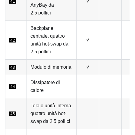
√
41
AnyBay da
2,5 pollici
Backplane
centrale, quattro
√
42
unità hot-swap da
2,5 pollici
Modulo di memoria
√
43
Dissipatore di
√
44
calore
Telaio unità interna,
quattro unità hot-
45
swap da 2,5 pollici