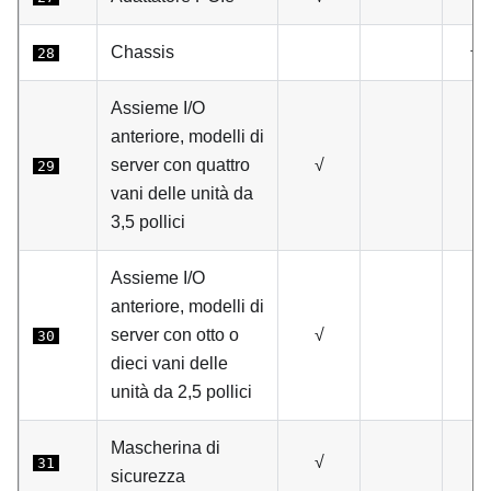
Chassis
√
28
Assieme I/O
anteriore, modelli di
server con quattro
√
29
vani delle unità da
3,5 pollici
Assieme I/O
anteriore, modelli di
server con otto o
√
30
dieci vani delle
unità da 2,5 pollici
Mascherina di
√
31
sicurezza