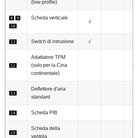
(low-profile)
Scheda verticale
8
9
√
10
Switch di intrusione
√
11
Adattatore TPM
(solo per la Cina
√
12
continentale)
Deflettore d'aria
13
standard
Scheda PIB
√
14
Scheda della
√
15
ventola