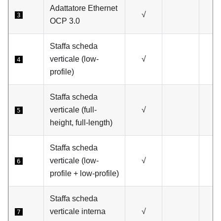
Adattatore Ethernet
√
3
OCP 3.0
Staffa scheda
verticale (low-
√
4
profile)
Staffa scheda
verticale (full-
√
5
height, full-length)
Staffa scheda
verticale (low-
√
6
profile + low-profile)
Staffa scheda
verticale interna
√
7