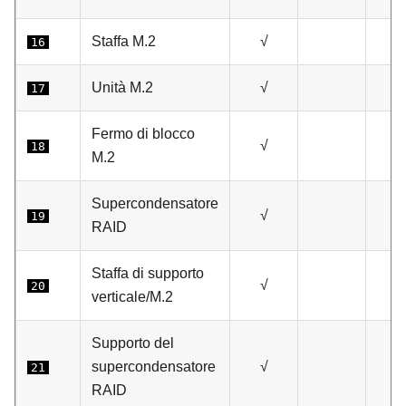
Staffa M.2
√
16
Unità M.2
√
17
Fermo di blocco
√
18
M.2
Supercondensatore
√
19
RAID
Staffa di supporto
√
20
verticale/M.2
Supporto del
supercondensatore
√
21
RAID