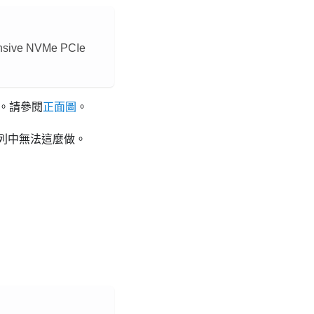
ensive NVMe PCIe
序。請參閱
正面圖
。
陣列中無法這麼做。