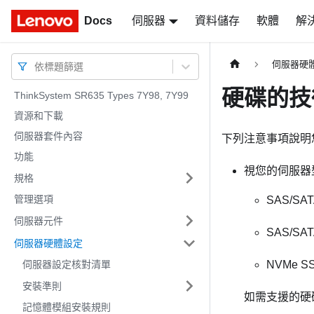
Docs
Docs
伺服器
資料儲存
軟體
解
伺服器硬
依標題篩選
硬碟的技
ThinkSystem SR635 Types 7Y98, 7Y99
資源和下載
伺服器套件內容
下列注意事項說明
功能
視您的伺服器
規格
管理選項
SAS/SA
伺服器元件
SAS/SAT
伺服器硬體設定
伺服器設定核對清單
NVMe S
安裝準則
如需支援的硬
記憶體模組安裝規則