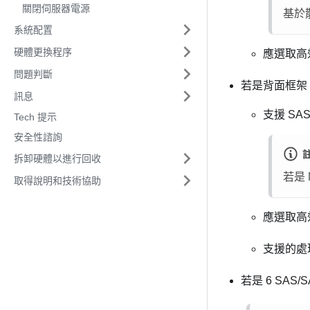
關閉伺服器電源
基於散
系統配置
硬體更換程序
應選取高
問題判斷
若是背面框架
訊息
支援 SAS
Tech 提示
安全性諮詢
拆卸硬體以進行回收
若是 
取得說明和技術協助
應選取高
支援的處理器
若是 6 SAS/S