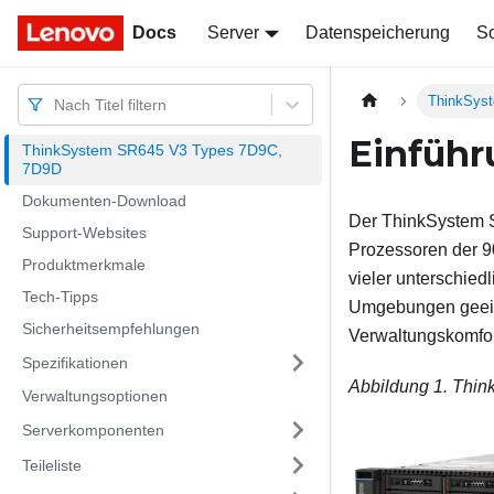
Docs
Docs
Server
Datenspeicherung
So
ThinkSys
Nach Titel filtern
Einführ
ThinkSystem SR645 V3 Types 7D9C,
7D9D
Dokumenten-Download
Der
ThinkSystem
Support-Websites
Prozessoren der 90
Produktmerkmale
vieler unterschiedl
Tech-Tipps
Umgebungen geeigne
Sicherheitsempfehlungen
Verwaltungskomfort
Spezifikationen
Abbildung 1.
Thin
Verwaltungsoptionen
Serverkomponenten
Teileliste