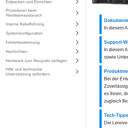
Entpacken und Einrichten
Prozeduren beim
Hardwareaustausch
Dokument
Interne Kabelführung
In diesem A
Systemkonfiguration
Support-W
Fehlerbestimmung
In diesem A
Nachrichten
sowie Unter
Hardware zum Recyceln zerlegen
Hilfe und technische
Produktme
Unterstützung anfordern
Bei der Ent
Zuverlässig
es Ihnen, d
zugleich fle
Tech-Tipp
Die Lenovo 