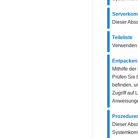
Serverkom
Dieser Absc
Teileliste
Verwenden S
Entpacken 
Mithilfe de
Prüfen Sie 
befinden, u
Zugriff auf
Anweisung
Prozedure
Dieser Absc
Systemkomp