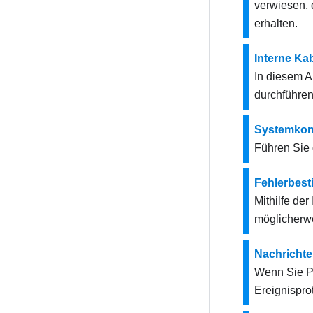
verwiesen,
erhalten.
Interne Ka
In diesem A
durchführen
Systemkonf
Führen Sie 
Fehlerbes
Mithilfe de
möglicherwe
Nachricht
Wenn Sie Pr
Ereignispro