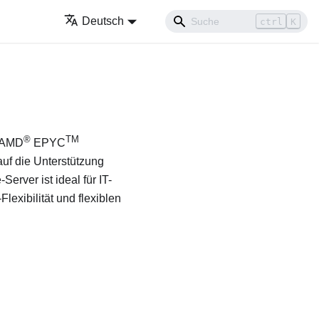
Deutsch
ctrl
K
®
TM
t AMD
EPYC
auf die Unterstützung
erver ist ideal für IT-
exibilität und flexiblen