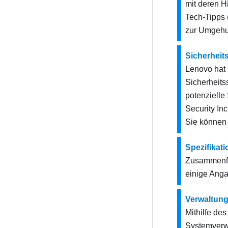
mit deren H
Tech-Tipps 
zur Umgehun
Sicherhei
Lenovo hat 
Sicherheits
potenzielle
Security In
Sie können
Spezifikat
Zusammenfa
einige Anga
Verwaltun
Mithilfe de
Systemverwa