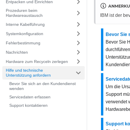
Entpacken und Einrichten
ANMERK
Prozeduren beim
IBM ist der be
Hardwareaustausch
Interne Kabelführung
Systemkonfiguration
Bevor Sie 
Bevor Sie H
Fehlerbestimmung
durchführen
Nachrichten
Unterstützu
Hardware zum Recyceln zerlegen
Kundendiens
Hilfe und technische
Unterstützung anfordern
Servicedat
Bevor Sie sich an den Kundendienst
Um die Ursa
wenden
Support müs
Servicedaten erfassen
verwendet w
Support kontaktieren
Hardwarebe
Support ko