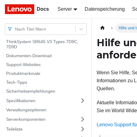
Docs
Docs
Server
Datenspeicherung
So
Hilfe und 
Nach Titel filtern
Hilfe u
ThinkSystem SR645 V3 Types 7D9C,
7D9D
anforde
Dokumenten-Download
Support-Websites
Wenn Sie Hilfe, Se
Produktmerkmale
Informationen zu L
Tech-Tipps
Quellen.
Sicherheitsempfehlungen
Spezifikationen
Aktuelle Informat
Verwaltungsoptionen
Sie im World Wide
Serverkomponenten
Lenovo Support fü
Teileliste