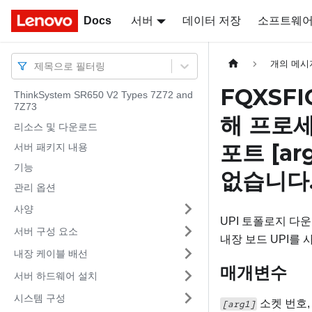
Docs
Docs
서버
데이터 저장
소프트웨
개의 메시
제목으로 필터링
FQXSF
ThinkSystem SR650 V2 Types 7Z72 and
7Z73
해 프로
리소스 및 다운로드
포트
[ar
서버 패키지 내용
기능
없습니다
관리 옵션
사양
UPI 토폴로지 다운그
서버 구성 요소
내장 보드 UPI를 
내장 케이블 배선
매개변수
서버 하드웨어 설치
시스템 구성
소켓 번호,
[arg1]