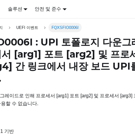
어
솔루션
안전 및 준수
지
UEFI 이벤트
FQXSFIO0006I
IO0006I : UPI 토폴로지 다
세서
[arg1]
포트
[arg2]
및 프로
g4]
간 링크에서 내장 보드 UPI
.
레이드로 인해 프로세서 [arg1] 포트 [arg2] 및 프로세서 [arg3] 
사용할 수 없습니다.
 1 기반