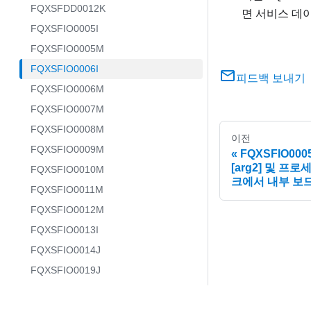
FQXSFDD0012K
면 서비스 데이
FQXSFIO0005I
FQXSFIO0005M
FQXSFIO0006I
피드백 보내기
FQXSFIO0006M
FQXSFIO0007M
FQXSFIO0008M
이전
FQXSFIO0009M
FQXSFIO000
[arg2] 및 프로세
FQXSFIO0010M
크에서 내부 보드
FQXSFIO0011M
FQXSFIO0012M
FQXSFIO0013I
FQXSFIO0014J
FQXSFIO0019J
FQXSFIO0020J
FQXSFIO0021I