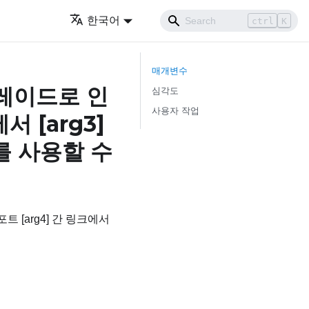
한국어
ctrl
K
매개변수
운그레이드로 인
심각도
사용자 작업
세서
[arg3]
를 사용할 수
포트 [arg4] 간 링크에서