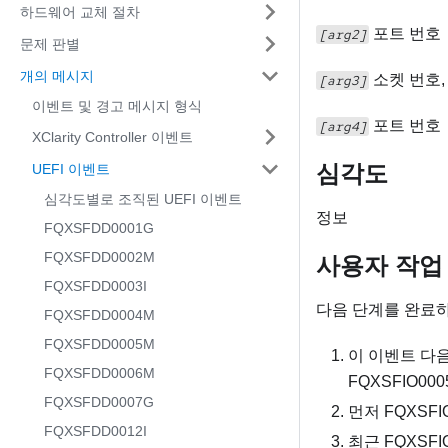
하드웨어 교체 절차
포트 번호
[arg2]
문제 판별
개의 메시지
소켓 번호,
[arg3]
이벤트 및 경고 메시지 형식
포트 번호
[arg4]
XClarity Controller 이벤트
심각도
UEFI 이벤트
심각도별로 조직된 UEFI 이벤트
정보
FQXSFDD0001G
FQXSFDD0002M
사용자 작업
FQXSFDD0003I
다음 단계를 완료
FQXSFDD0004M
FQXSFDD0005M
이 이벤트 다음
FQXSFDD0006M
FQXSFIO00
FQXSFDD0007G
먼저 FQXSF
FQXSFDD0012I
최근 FQXSF