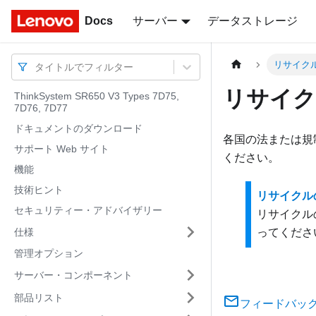
Docs
Docs
サーバー
データストレージ
リサイク
タイトルでフィルター
リサイク
ThinkSystem SR650 V3 Types 7D75,
7D76, 7D77
ドキュメントのダウンロード
各国の法または規
サポート Web サイト
ください。
機能
技術ヒント
リサイクル
セキュリティー・アドバイザリー
リサイクル
仕様
ってくださ
管理オプション
サーバー・コンポーネント
部品リスト
フィードバッ