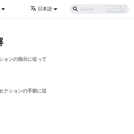
日本語
ctrl
K
解
ションの指示に従って
セクションの手順に従