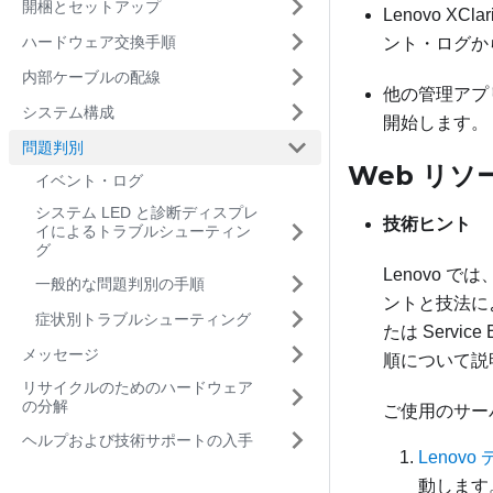
開梱とセットアップ
Lenovo XClari
ハードウェア交換手順
ント・ログか
内部ケーブルの配線
他の管理アプ
システム構成
開始します。
問題判別
Web リソ
イベント・ログ
システム LED と診断ディスプレ
技術ヒント
イによるトラブルシューティン
グ
Lenovo
一般的な問題判別の手順
ントと技法によ
症状別トラブルシューティング
たは Serv
メッセージ
順について説
リサイクルのためのハードウェア
の分解
ご使用のサー
ヘルプおよび技術サポートの入手
Lenov
動します