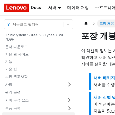
Docs
Docs
서버
데이터 저장
소프트웨
포장 개봉
제목으로 필터링
포장 개봉
ThinkSystem SR655 V3 Types 7D9E,
7D9F
문서 다운로드
이 섹션의 정보는 
지원 웹 사이트
확인하고 서버 일련 번
기능
서버를 설치할 때
기술 팁
보안 권고사항
서버 패키지
사양
서버를 수령
관리 옵션
서버 식별 및 L
서버 구성 요소
이 섹션에는 
부품 목록
지침이 있습