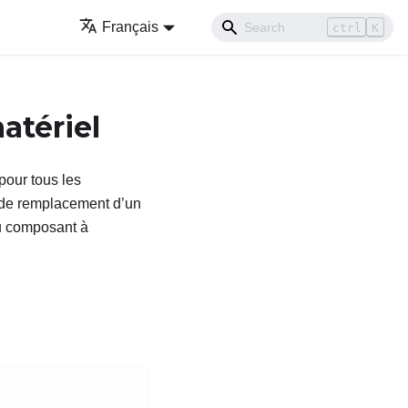
Français
ctrl
K
atériel
 pour tous les
 de remplacement d’un
au composant à