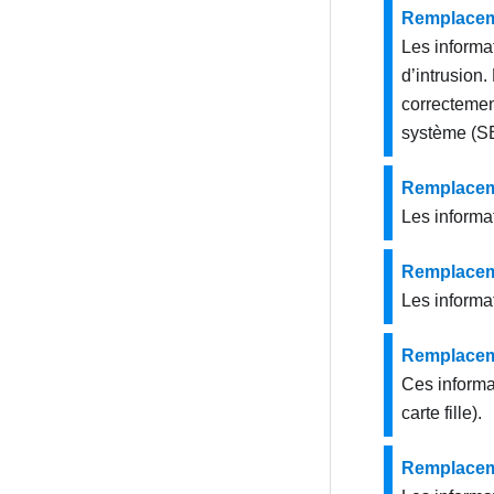
Remplaceme
Les informa
d’intrusion.
correctemen
système (S
Remplacem
Les informa
Remplacem
Les informa
Remplaceme
Ces informa
carte fille).
Remplaceme