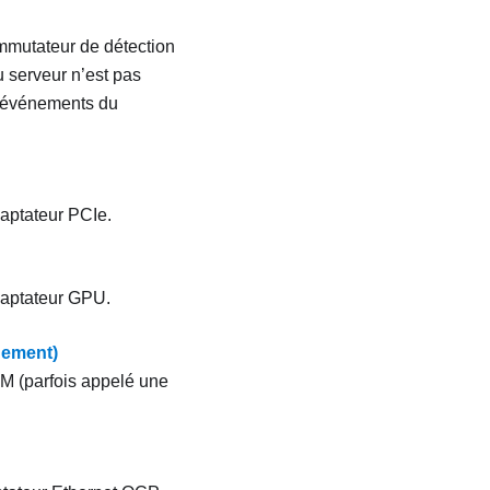
ommutateur de détection
u serveur n’est pas
s événements du
daptateur PCIe.
adaptateur GPU.
uement)
CM (parfois appelé une