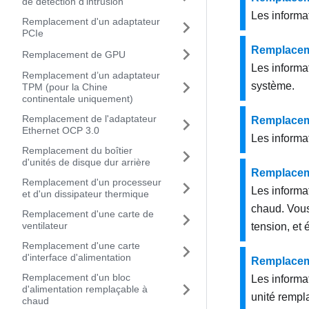
de détection d'intrusion
Les informat
Remplacement d'un adaptateur
PCIe
Remplaceme
Remplacement de GPU
Les informat
Remplacement d’un adaptateur
système.
TPM (pour la Chine
continentale uniquement)
Remplacement de l'adaptateur
Remplaceme
Ethernet OCP 3.0
Les informat
Remplacement du boîtier
d'unités de disque dur arrière
Remplaceme
Remplacement d'un processeur
Les informa
et d'un dissipateur thermique
chaud. Vous
Remplacement d'une carte de
ventilateur
tension, et 
Remplacement d'une carte
d'interface d'alimentation
Remplaceme
Remplacement d'un bloc
Les informat
d'alimentation remplaçable à
unité rempl
chaud