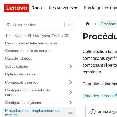
Docs
Docs
Les serveurs
Stockage des do
Procédure
Filtrer par titre
Procédu
ThinkSystem SR655 Types 7Y00, 7Z01
Ressources et téléchargements
Contenu du colis du serveur
Cette section fourn
Caractéristiques
composants systèm
composant répertor
Spécifications
remplacer.
Options de gestion
Composants serveur
Pour plus d’inform
Configuration matérielle du
serveur
Liste des pièces
Configuration système
Procédures de remplacement de
REMARQ
matériel