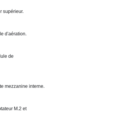
r supérieur.
le d'aération.
dule de
rte mezzanine interne.
ptateur M.2 et