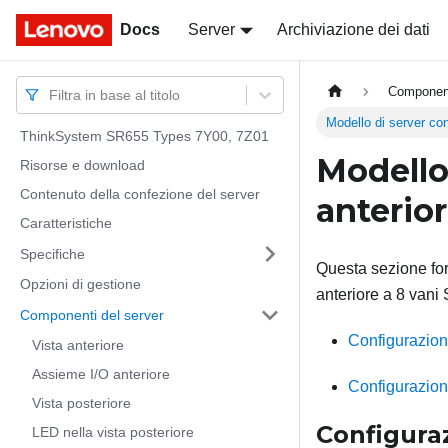
Docs
Docs
Server
Archiviazione dei dati
Component
Filtra in base al titolo
Modello di server con
ThinkSystem SR655 Types 7Y00, 7Z01
Modello 
Risorse e download
Contenuto della confezione del server
anterior
Caratteristiche
Specifiche
Questa sezione for
Opzioni di gestione
anteriore a 8 vani
Componenti del server
Configurazion
Vista anteriore
Assieme I/O anteriore
Configurazion
Vista posteriore
Configuraz
LED nella vista posteriore