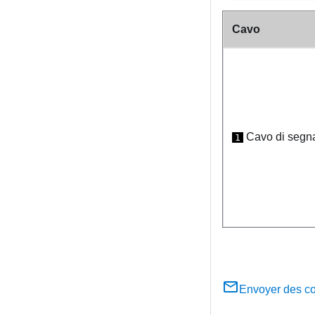
Cavo
Cavo di segn
1
Envoyer des c