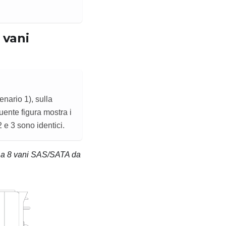
 vani
nario 1), sulla
uente figura mostra i
2 e 3 sono identici.
e a 8 vani SAS/SATA da