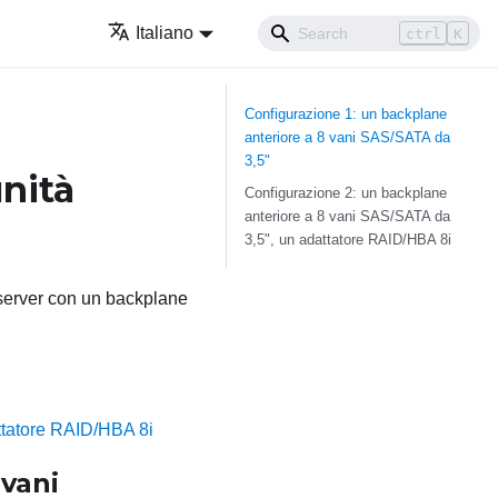
Italiano
ctrl
K
Configurazione 1: un backplane
anteriore a 8 vani SAS/SATA da
3,5"
unità
Configurazione 2: un backplane
anteriore a 8 vani SAS/SATA da
3,5", un adattatore RAID/HBA 8i
 server con un backplane
ttatore RAID/HBA 8i
 vani