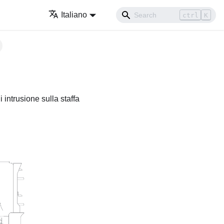
Italiano
ctrl
K
 intrusione sulla staffa