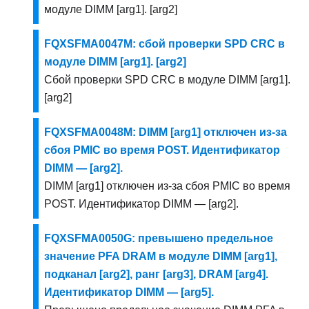
модуле DIMM [arg1]. [arg2]
FQXSFMA0047M: сбой проверки SPD CRC в
модуле DIMM [arg1]. [arg2]
Сбой проверки SPD CRC в модуле DIMM [arg1].
[arg2]
FQXSFMA0048M: DIMM [arg1] отключен из-за
сбоя PMIC во время POST. Идентификатор
DIMM — [arg2].
DIMM [arg1] отключен из-за сбоя PMIC во время
POST. Идентификатор DIMM — [arg2].
FQXSFMA0050G: превышено предельное
значение PFA DRAM в модуле DIMM [arg1],
подканал [arg2], ранг [arg3], DRAM [arg4].
Идентификатор DIMM — [arg5].