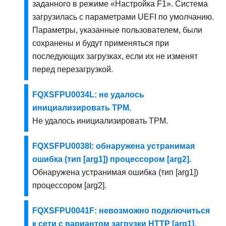
заданного в режиме «Настройка F1». Система
загрузилась с параметрами UEFI по умолчанию.
Параметры, указанные пользователем, были
сохранены и будут применяться при
последующих загрузках, если их не изменят
перед перезагрузкой.
FQXSFPU0034L: не удалось
инициализировать TPM.
Не удалось инициализировать TPM.
FQXSFPU0038I: обнаружена устранимая
ошибка (тип [arg1]) процессором [arg2].
Обнаружена устранимая ошибка (тип [arg1])
процессором [arg2].
FQXSFPU0041F: невозможно подключиться
к сети с вариантом загрузки HTTP [arg1],