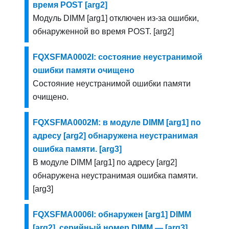
время POST [arg2]
Модуль DIMM [arg1] отключен из-за ошибки,
обнаруженной во время POST. [arg2]
FQXSFMA0002I: состояние неустранимой
ошибки памяти очищено
Состояние неустранимой ошибки памяти
очищено.
FQXSFMA0002M: в модуле DIMM [arg1] по
адресу [arg2] обнаружена неустранимая
ошибка памяти. [arg3]
В модуле DIMM [arg1] по адресу [arg2]
обнаружена неустранимая ошибка памяти.
[arg3]
FQXSFMA0006I: обнаружен [arg1] DIMM
[arg2], серийный номер DIMM — [arg3]