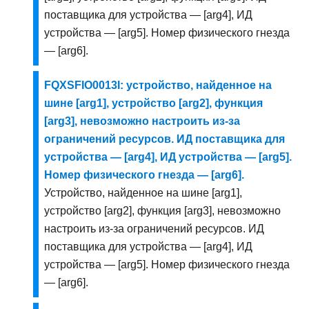
поставщика для устройства — [arg4], ИД
устройства — [arg5]. Номер физического гнезда
— [arg6].
FQXSFIO0013I: устройство, найденное на
шине [arg1], устройство [arg2], функция
[arg3], невозможно настроить из-за
ограничений ресурсов. ИД поставщика для
устройства — [arg4], ИД устройства — [arg5].
Номер физического гнезда — [arg6].
Устройство, найденное на шине [arg1],
устройство [arg2], функция [arg3], невозможно
настроить из-за ограничений ресурсов. ИД
поставщика для устройства — [arg4], ИД
устройства — [arg5]. Номер физического гнезда
— [arg6].