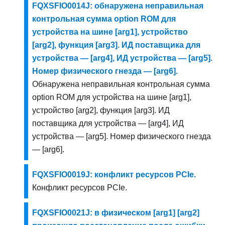
FQXSFIO0014J: обнаружена неправильная
контрольная сумма option ROM для
устройства на шине [arg1], устройство
[arg2], функция [arg3]. ИД поставщика для
устройства — [arg4], ИД устройства — [arg5].
Номер физического гнезда — [arg6].
Обнаружена неправильная контрольная сумма
option ROM для устройства на шине [arg1],
устройство [arg2], функция [arg3]. ИД
поставщика для устройства — [arg4], ИД
устройства — [arg5]. Номер физического гнезда
— [arg6].
FQXSFIO0019J: конфликт ресурсов PCIe.
Конфликт ресурсов PCIe.
FQXSFIO0021J: в физическом [arg1] [arg2]