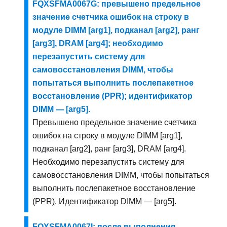
FQXSFMA0067G: превышено предельное
значение счетчика ошибок на строку в
модуле DIMM [arg1], подканал [arg2], ранг
[arg3], DRAM [arg4]; необходимо
перезапустить систему для
самовосстановления DIMM, чтобы
попытаться выполнить послепакетное
восстановление (PPR); идентификатор
DIMM — [arg5].
Превышено предельное значение счетчика
ошибок на строку в модуле DIMM [arg1],
подканал [arg2], ранг [arg3], DRAM [arg4].
Необходимо перезапустить систему для
самовосстановления DIMM, чтобы попытаться
выполнить послепакетное восстановление
(PPR). Идентификатор DIMM — [arg5].
FQXSFMA0067I: после выполнения