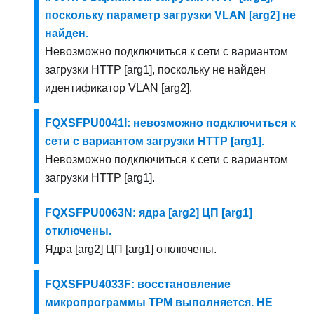
поскольку параметр загрузки VLAN [arg2] не
найден.
Невозможно подключиться к сети с вариантом
загрузки HTTP [arg1], поскольку не найден
идентификатор VLAN [arg2].
FQXSFPU0041I: невозможно подключиться к
сети с вариантом загрузки HTTP [arg1].
Невозможно подключиться к сети с вариантом
загрузки HTTP [arg1].
FQXSFPU0063N: ядра [arg2] ЦП [arg1]
отключены.
Ядра [arg2] ЦП [arg1] отключены.
FQXSFPU4033F: восстановление
микропрограммы TPM выполняется. НЕ