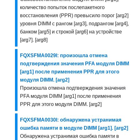
количество попыток послепакетного
восстановления (PPR) превысило порог [arg2]
уровня DIMM с рангом [arg3], подрангом [arg4],
банком [arg5] и строкой [arg6] на устройстве
[arg7]. [arg8]
FQXSFMA0029I: произошла отмена
подтверждения значения PFA модуля DIMM
[arg1] после применения PPR для этого
модуля DIMM. [arg2]
Произошла отмена подтверждения значения
PFA модуля DIMM [arg1] после применения
PPR для этого модуля DIMM. [arg2]
FQXSFMA0030I: обнаружена устранимая
ошибка памяти в модуле DIMM [arg1]. [arg2]
Обнаружена устранимая ошибка памяти в