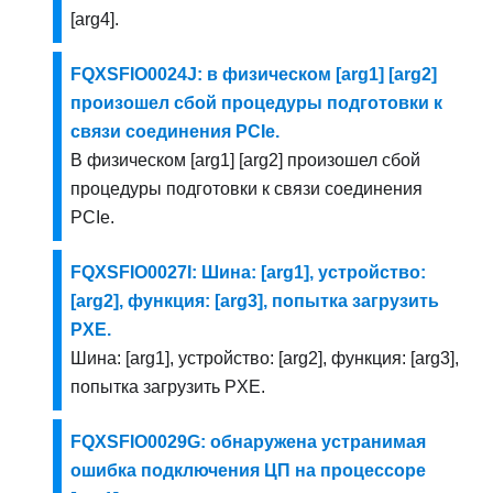
[arg4].
FQXSFIO0024J: в физическом [arg1] [arg2]
произошел сбой процедуры подготовки к
связи соединения PCIe.
В физическом [arg1] [arg2] произошел сбой
процедуры подготовки к связи соединения
PCIe.
FQXSFIO0027I: Шина: [arg1], устройство:
[arg2], функция: [arg3], попытка загрузить
PXE.
Шина: [arg1], устройство: [arg2], функция: [arg3],
попытка загрузить PXE.
FQXSFIO0029G: обнаружена устранимая
ошибка подключения ЦП на процессоре