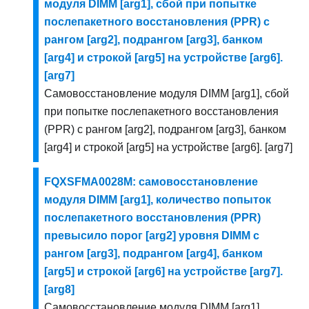
модуля DIMM [arg1], сбой при попытке
послепакетного восстановления (PPR) с
рангом [arg2], подрангом [arg3], банком
[arg4] и строкой [arg5] на устройстве [arg6].
[arg7]
Самовосстановление модуля DIMM [arg1], сбой
при попытке послепакетного восстановления
(PPR) с рангом [arg2], подрангом [arg3], банком
[arg4] и строкой [arg5] на устройстве [arg6]. [arg7]
FQXSFMA0028M: самовосстановление
модуля DIMM [arg1], количество попыток
послепакетного восстановления (PPR)
превысило порог [arg2] уровня DIMM с
рангом [arg3], подрангом [arg4], банком
[arg5] и строкой [arg6] на устройстве [arg7].
[arg8]
Самовосстановление модуля DIMM [arg1],