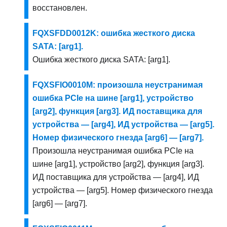
восстановлен.
FQXSFDD0012K: ошибка жесткого диска
SATA: [arg1].
Ошибка жесткого диска SATA: [arg1].
FQXSFIO0010M: произошла неустранимая
ошибка PCIe на шине [arg1], устройство
[arg2], функция [arg3]. ИД поставщика для
устройства — [arg4], ИД устройства — [arg5].
Номер физического гнезда [arg6] — [arg7].
Произошла неустранимая ошибка PCIe на
шине [arg1], устройство [arg2], функция [arg3].
ИД поставщика для устройства — [arg4], ИД
устройства — [arg5]. Номер физического гнезда
[arg6] — [arg7].