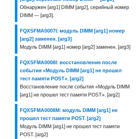
Обнаружен [arg1] DIMM [arg2], серийный номер
DIMM — [arg3].
FQXSFMA0007I: модуль DIMM [arg1] номер
[arg2] заменен. [arg3]
Модуль DIMM [arg1] номер [arg2] заменен. [arg3]
FQXSFMA0008I: восстановление после
события «Модуль DIMM [arg1] не прошел
тест памяти POST». [arg2]
Восстановление после события «Модуль DIMM
[arg1] не прошел тест памяти POST». [arg2]
FQXSFMA0008M: модуль DIMM [arg1] не
прошел тест памяти POST. [arg2]
Модуль DIMM [arg1] не прошел тест памяти
POST. [arg2]