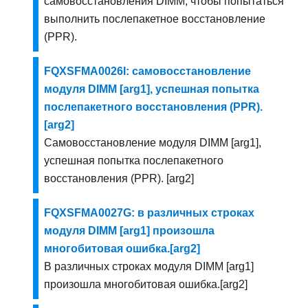
самовосстановления DIMM, чтобы попытаться
выполнить послепакетное восстановление
(PPR).
FQXSFMA0026I: самовосстановление
модуля DIMM [arg1], успешная попытка
послепакетного восстановления (PPR).
[arg2]
Самовосстановление модуля DIMM [arg1],
успешная попытка послепакетного
восстановления (PPR). [arg2]
FQXSFMA0027G: в различных строках
модуля DIMM [arg1] произошла
многобитовая ошибка.[arg2]
В различных строках модуля DIMM [arg1]
произошла многобитовая ошибка.[arg2]