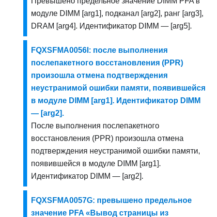
Превышено предельное значение DIMM PFA в
модуле DIMM [arg1], подканал [arg2], ранг [arg3],
DRAM [arg4]. Идентификатор DIMM — [arg5].
FQXSFMA0056I: после выполнения
послепакетного восстановления (PPR)
произошла отмена подтверждения
неустранимой ошибки памяти, появившейся
в модуле DIMM [arg1]. Идентификатор DIMM
— [arg2].
После выполнения послепакетного
восстановления (PPR) произошла отмена
подтверждения неустранимой ошибки памяти,
появившейся в модуле DIMM [arg1].
Идентификатор DIMM — [arg2].
FQXSFMA0057G: превышено предельное
значение PFA «Вывод страницы из