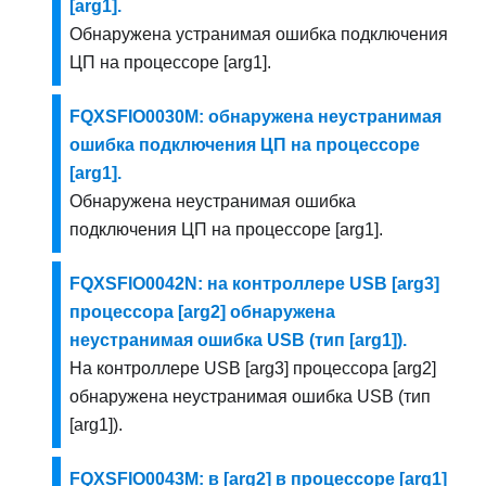
[arg1].
Обнаружена устранимая ошибка подключения
ЦП на процессоре [arg1].
FQXSFIO0030M: обнаружена неустранимая
ошибка подключения ЦП на процессоре
[arg1].
Обнаружена неустранимая ошибка
подключения ЦП на процессоре [arg1].
FQXSFIO0042N: на контроллере USB [arg3]
процессора [arg2] обнаружена
неустранимая ошибка USB (тип [arg1]).
На контроллере USB [arg3] процессора [arg2]
обнаружена неустранимая ошибка USB (тип
[arg1]).
FQXSFIO0043M: в [arg2] в процессоре [arg1]