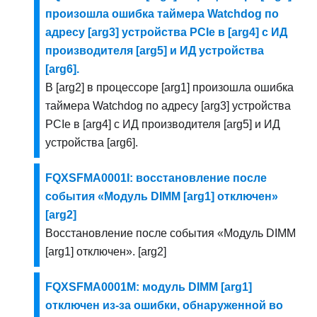
произошла ошибка таймера Watchdog по
адресу [arg3] устройства PCIe в [arg4] с ИД
производителя [arg5] и ИД устройства
[arg6].
В [arg2] в процессоре [arg1] произошла ошибка
таймера Watchdog по адресу [arg3] устройства
PCIe в [arg4] с ИД производителя [arg5] и ИД
устройства [arg6].
FQXSFMA0001I: восстановление после
события «Модуль DIMM [arg1] отключен»
[arg2]
Восстановление после события «Модуль DIMM
[arg1] отключен». [arg2]
FQXSFMA0001M: модуль DIMM [arg1]
отключен из-за ошибки, обнаруженной во