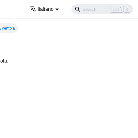
Italiano
ctrl
K
a ventola
ola.