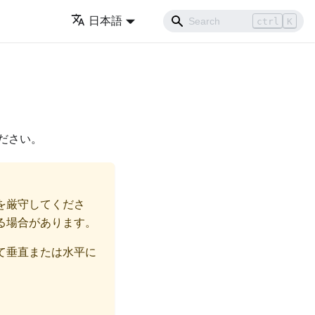
日本語
ctrl
K
ださい。
を厳守してくださ
る場合があります。
て垂直または水平に