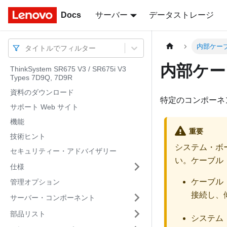
Docs
Docs
サーバー
データストレージ
内部ケー
タイトルでフィルター
内部ケー
ThinkSystem SR675 V3 / SR675i V3
Types 7D9Q, 7D9R
資料のダウンロード
特定のコンポーネ
サポート Web サイト
機能
重要
技術ヒント
システム・ボ
セキュリティー・アドバイザリー
い。ケーブル
仕様
ケーブル
管理オプション
接続し、
サーバー・コンポーネント
部品リスト
システム