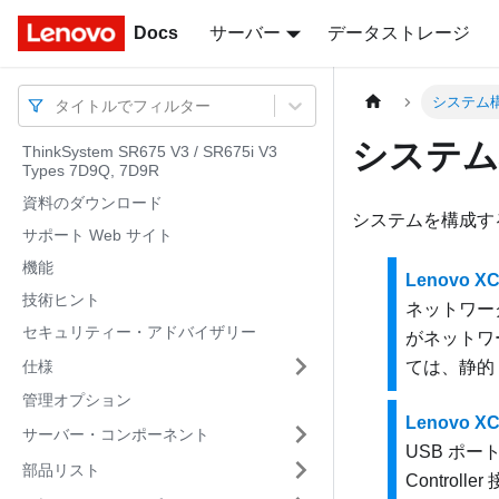
Docs
Docs
サーバー
データストレージ
システム
タイトルでフィルター
システム
ThinkSystem SR675 V3 / SR675i V3
Types 7D9Q, 7D9R
資料のダウンロード
システムを構成す
サポート Web サイト
機能
Lenovo X
技術ヒント
ネットワー
セキュリティー・アドバイザリー
がネットワ
仕様
ては、静的
管理オプション
Lenovo X
サーバー・コンポーネント
USB ポ
部品リスト
Controller