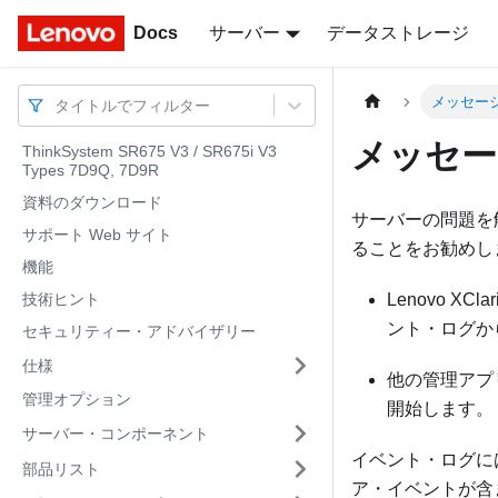
Docs
Docs
サーバー
データストレージ
メッセー
タイトルでフィルター
メッセー
ThinkSystem SR675 V3 / SR675i V3
Types 7D9Q, 7D9R
資料のダウンロード
サーバーの問題を
サポート Web サイト
ることをお勧めし
機能
技術ヒント
Lenovo XClari
ント・ログか
セキュリティー・アドバイザリー
仕様
他の管理アプ
管理オプション
開始します。
サーバー・コンポーネント
イベント・ログに
部品リスト
ア・イベントが含