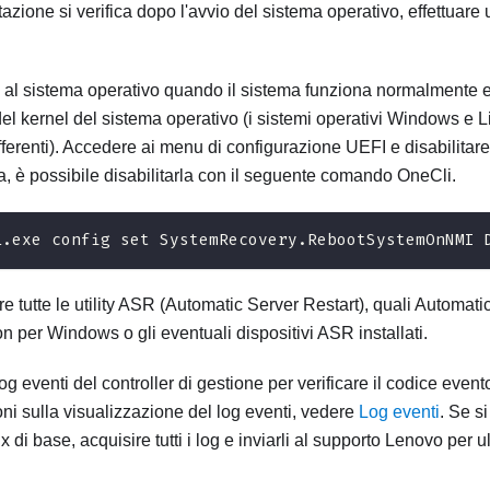
azione si verifica dopo l'avvio del sistema operativo, effettuare
al sistema operativo quando il sistema funziona normalmente e 
el kernel del sistema operativo (i sistemi operativi Windows e L
fferenti). Accedere ai menu di configurazione UEFI e disabilitare 
va, è possibile disabilitarla con il seguente comando OneCli.
i.exe config set SystemRecovery.RebootSystemOnNMI 
are tutte le utility ASR (Automatic Server Restart), quali Automat
on per Windows o gli eventuali dispositivi ASR installati.
og eventi del controller di gestione per verificare il codice event
ni sulla visualizzazione del log eventi, vedere
Log eventi
. Se si
 di base, acquisire tutti i log e inviarli al supporto Lenovo per ult