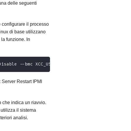
 una delle seguenti
configurare il processo
inux di base utilizzano
la funzione. In
Disable --bmc XCC_USER:XCC_PASSWORD@XCC_IPAddress
ic Server Restart IPMI
o che indica un riavvio.
 utilizza il sistema
eriori analisi.