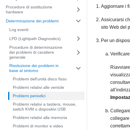
Aggiornare i f
Procedure di sostituzione
hardware
Assicurarsi che
Determinazione dei problemi
sito Web del p
Log eventi
LPD (Lightpath Diagnostics)
Per un dispos
Procedure di determinazione
dei problemi di carattere
Verificare
generale
Risoluzione dei problemi in
Riavviare
base al sintomo
visualizza
Problemi dell'unità disco fisso
consultar
Problemi relativi alle ventole
all'indiri
Problemi periodici
Impostaz
Problemi relativi a tastiera, mouse,
switch KVM o dispositivi USB
Collegare
Problemi relativi alla memoria
collegare 
correttam
Problemi di monitor e video