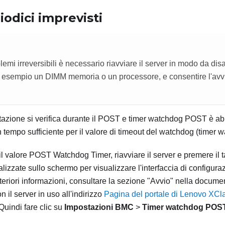
iodici imprevisti
lemi irreversibili è necessario riavviare il server in modo da disa
d esempio un DIMM memoria o un processore, e consentire l'avvi
azione si verifica durante il POST e timer watchdog POST è abil
n tempo sufficiente per il valore di timeout del watchdog (timer
 il valore POST Watchdog Timer, riavviare il server e premere il
ualizzate sullo schermo per visualizzare l'interfaccia di configura
lteriori informazioni, consultare la sezione "Avvio" nella docum
n il server in uso all'indirizzo
Pagina del portale di Lenovo XCla
uindi fare clic su
Impostazioni BMC
>
Timer watchdog POS