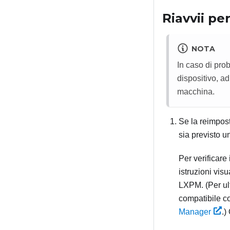
Riavvii per
NOTA
In caso di prob
dispositivo, a
macchina.
Se la reimpost
sia previsto u
Per verificare
istruzioni vis
LXPM
.
(Per u
compatibile co
Manager
.)
Q