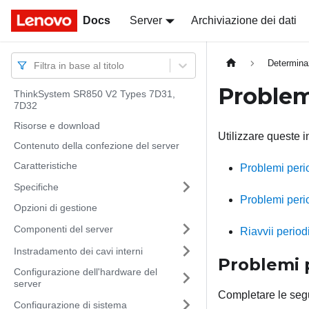
Docs
Docs
Server
Archiviazione dei dati
Determina
Filtra in base al titolo
Problem
ThinkSystem SR850 V2 Types 7D31,
7D32
Risorse e download
Utilizzare queste i
Contenuto della confezione del server
Caratteristiche
Problemi period
Specifiche
Problemi perio
Opzioni di gestione
Componenti del server
Riavvii periodi
Instradamento dei cavi interni
Problemi pe
Configurazione dell'hardware del
server
Completare le segu
Configurazione di sistema