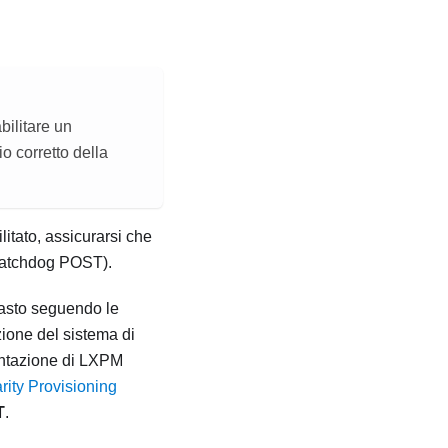
bilitare un
o corretto della
itato, assicurarsi che
 watchdog POST).
 tasto seguendo le
zione del sistema di
entazione di
LXPM
rity Provisioning
T
.