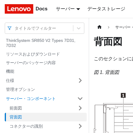
Docs
Docs
サーバー
データストレージ
サーバー
タイトルでフィルター
背面図
ThinkSystem SR850 V2 Types 7D31,
7D32
リソースおよびダウンロード
このセクションに
サーバーのパッケージ内容
機能
図 1.
背面図
仕様
管理オプション
サーバー・コンポーネント
前面図
背面図
コネクターの識別