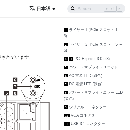
日本語
ctrl
K
ライザー 1 (PCIe スロット 1 ～
1
3)
ライザー 2 (PCIe スロット 5 ～
2
6)
載されています。
PCI Express 3.0 (x8)
3
4
パワー・サプライ・ユニット
5
AC 電源 LED (緑色)
6
DC 電源 LED (緑色)
7
パワー・サプライ・エラー LED
8
(黄色)
シリアル・コネクター
9
VGA コネクター
10
USB 3.1 コネクター
11