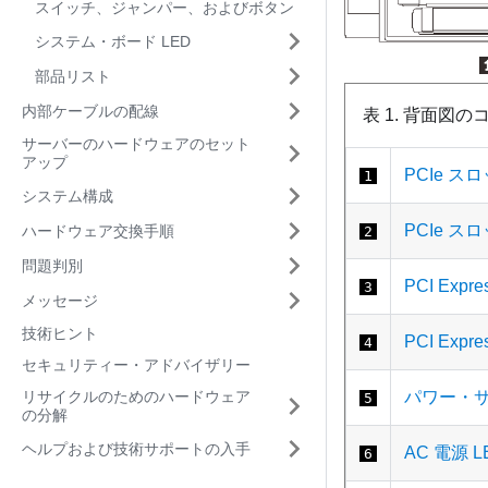
スイッチ、ジャンパー、およびボタン
システム・ボード LED
部品リスト
内部ケーブルの配線
表 1.
背面図の
サーバーのハードウェアのセット
アップ
PCIe スロ
1
システム構成
PCIe スロ
ハードウェア交換手順
2
問題判別
PCI Expres
3
メッセージ
技術ヒント
PCI Expres
4
セキュリティー・アドバイザリー
パワー・
リサイクルのためのハードウェア
5
の分解
ヘルプおよび技術サポートの入手
AC 電源 L
6