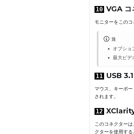
VGA 
10
モニターをこのコ
注
オプショ
最大ビデオ解
USB 3
11
マウス、キーボー
されます。
XClar
12
このコネクターは
クターを使用する