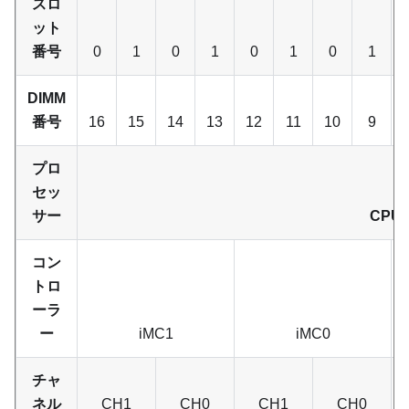
スロ
ット
番号
0
1
0
1
0
1
0
1
DIMM
番号
16
15
14
13
12
11
10
9
プロ
セッ
サー
CPU 
コン
トロ
ーラ
ー
iMC1
iMC0
チャ
ネル
CH1
CH0
CH1
CH0