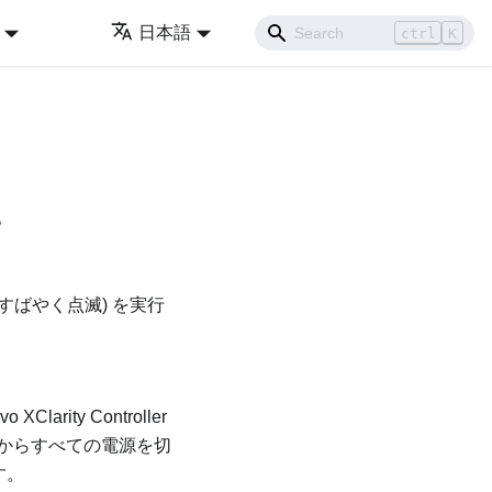
日本語
ctrl
K
。
すばやく点滅) を実行
vo XClarity Controller
からすべての電源を切
す。