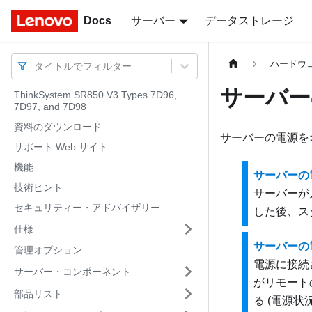
Docs
Docs
サーバー
データストレージ
ハードウ
タイトルでフィルター
サーバー
ThinkSystem SR850 V3 Types 7D96,
7D97, and 7D98
資料のダウンロード
サーバーの電源を
サポート Web サイト
機能
サーバーの
技術ヒント
サーバーが
セキュリティー・アドバイザリー
した後、スタ
仕様
サーバーの
管理オプション
電源に接続
サーバー・コンポーネント
がリモート
部品リスト
る (電源状